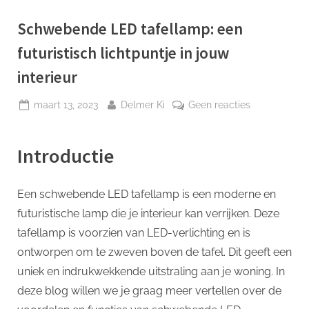
p
Schwebende LED tafellamp: een
futuristisch lichtpuntje in jouw
interieur
Geplaatst
Door
op
maart 13, 2023
Delmer Ki
Geen reacties
op
Schwebende
LED
Introductie
tafellamp:
een
futuristisch
Een schwebende LED tafellamp is een moderne en
lichtpuntje
futuristische lamp die je interieur kan verrijken. Deze
in
jouw
tafellamp is voorzien van LED-verlichting en is
interieur
ontworpen om te zweven boven de tafel. Dit geeft een
uniek en indrukwekkende uitstraling aan je woning. In
deze blog willen we je graag meer vertellen over de