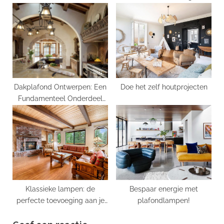
stijlvolle
Magie van Mist en Morup
verlichtingsoplossingen
Licht
Dakplafond Ontwerpen: Een
Doe het zelf houtprojecten
Fundamenteel Onderdeel
van Interieur Design
Klassieke lampen: de
Bespaar energie met
perfecte toevoeging aan je
plafondlampen!
interieur