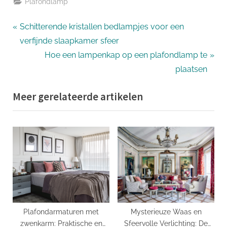
Plafondlamp
Bericht
P
Schitterende kristallen bedlampjes voor een
r
verfijnde slaapkamer sfeer
navigatie
e
N
Hoe een lampenkap op een plafondlamp te
v
e
plaatsen
i
x
Meer gerelateerde artikelen
o
t
u
P
s
o
P
s
o
t
s
:
t
:
Plafondarmaturen met
Mysterieuze Waas en
zwenkarm: Praktische en
Sfeervolle Verlichting: De