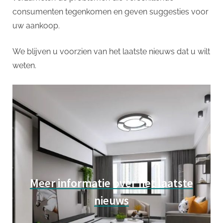
p
consumenten tegenkomen en geven suggesties voor
uw aankoop.
We blijven u voorzien van het laatste nieuws dat u wilt
weten.
Meer informatie over het laatste
nieuws