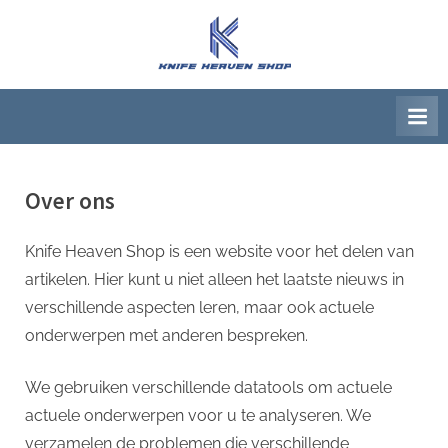
Ga
naar
K
Beste
de
artikelwebsite
n
inhoud
i
f
e
H
Over ons
e
a
Knife Heaven Shop is een website voor het delen van
v
artikelen. Hier kunt u niet alleen het laatste nieuws in
e
verschillende aspecten leren, maar ook actuele
n
onderwerpen met anderen bespreken.
S
We gebruiken verschillende datatools om actuele
h
actuele onderwerpen voor u te analyseren. We
o
verzamelen de problemen die verschillende