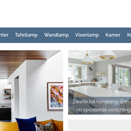
hter
Tafellamp
Wandlamp
Vloerlamp
Kamer
K
Zwarte hal hanglamp: Een st
en opvallende verlichting