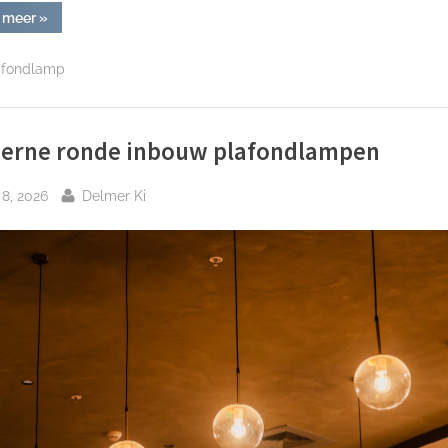
“Lage
 meer
»
profiel
plafondlampen
voor
afondlamp
slaapkamers”
erne ronde inbouw plafondlampen
plaatst
Door
i 8, 2026
Delmer Ki