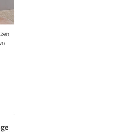
azen
en
ige