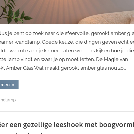
dus je bent op zoek naar die sfeervolle, gerookt amber gl
kamer wandlamp. Goede keuze, die dingen geven echt e
lde warmte aan je kamer. Laten we eens kijken hoe je die
cte lamp vindt en waar je op moet letten. De Magie van
kt Amber Glas Wat maakt gerookt amber glas nou zo…
“Sfeervolle
 meer
»
gerookt
amber
glazen
ndlamp
slaapkamer
wandlamp”
ëer een gezellige leeshoek met boogvorm