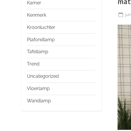
mat
Kamer
Ge
jun
Kenmerk
op
Kroonluchter
Plafondlamp
Tafellamp
Trend
Uncategorized
Vloerlamp
Wandlamp