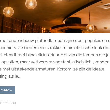
ne ronde inbouw plafondlampen zijn super populair, en d
voor niets. Ze bieden een strakke, minimalistische look die
t blendt met bijna elk interieur. Het zijn die lampen die je
e opvallen, maar wel zorgen voor fantastisch licht, zonder
 met uitstekende armaturen. Kortom, ze zijn de ideale
ing als je…
“Moderne
 meer
»
ronde
inbouw
plafondlampen”
afondlamp