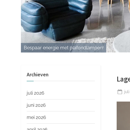
o
p
Bespaar energie met plafondlampen!
Archieven
Lag
Ge
jul
juli 2026
op
juni 2026
mei 2026
april 2026