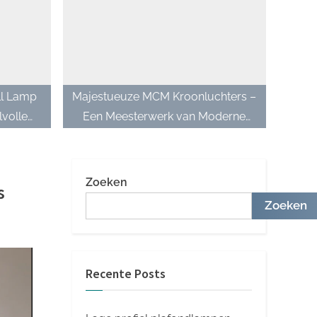
l Lamp
Majestueuze MCM Kroonluchters –
lvolle
Een Meesterwerk van Moderne
g
Verlichting
Zoeken
s
Zoeken
Recente Posts