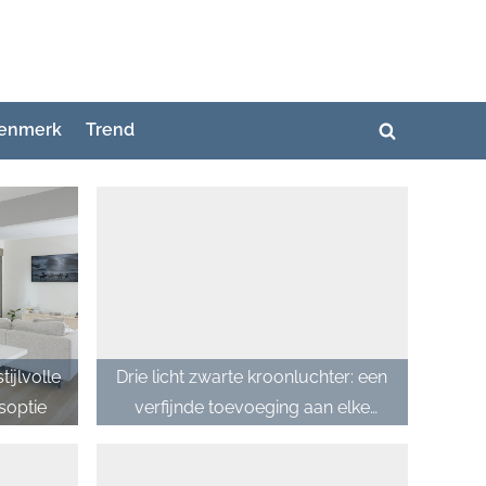
enmerk
Trend
Toggle
zoekformuli
ijlvolle
Drie licht zwarte kroonluchter: een
soptie
verfijnde toevoeging aan elke
ruimte