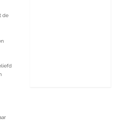
t de
en
liefd
n
aar