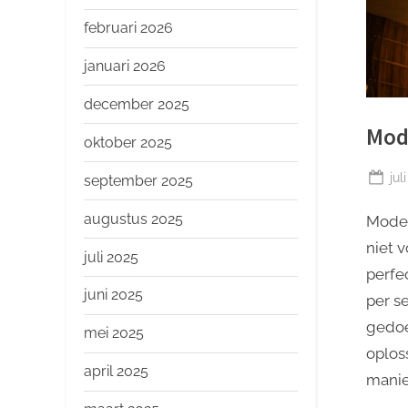
o
p
februari 2026
januari 2026
december 2025
Mod
oktober 2025
Ge
jul
september 2025
op
augustus 2025
Moder
niet 
juli 2025
perfec
juni 2025
per s
gedoe
mei 2025
oplos
april 2025
manie