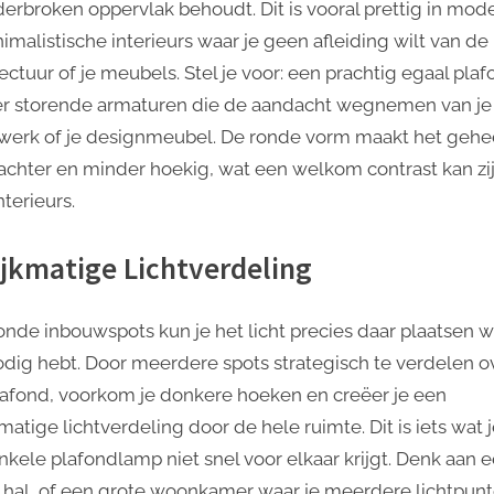
erbroken oppervlak behoudt. Dit is vooral prettig in mod
imalistische interieurs waar je geen afleiding wilt van de
ectuur of je meubels. Stel je voor: een prachtig egaal pla
r storende armaturen die de aandacht wegnemen van je
werk of je designmeubel. De ronde vorm maakt het gehe
achter en minder hoekig, wat een welkom contrast kan zij
nterieurs.
ijkmatige Lichtverdeling
onde inbouwspots kun je het licht precies daar plaatsen w
odig hebt. Door meerdere spots strategisch te verdelen o
lafond, voorkom je donkere hoeken en creëer je een
matige lichtverdeling door de hele ruimte. Dit is iets wat 
nkele plafondlamp niet snel voor elkaar krijgt. Denk aan 
 hal, of een grote woonkamer waar je meerdere lichtpun