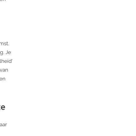
mst.
g. Je
lheid’
 van
een
ze
aar