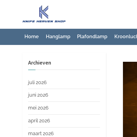
Ga
naar
K
Beste
de
artikelwebsite
n
inhoud
i
Home
Hanglamp
Plafondlamp
Kroonluc
f
e
Archieven
H
e
a
juli 2026
v
juni 2026
e
mei 2026
n
S
april 2026
h
maart 2026