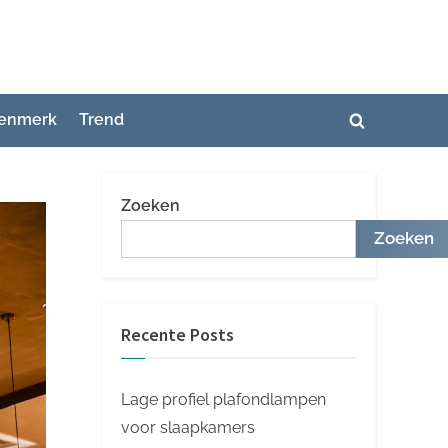
enmerk
Trend
Toggle
zoekformuli
Zoeken
Zoeken
Recente Posts
Lage profiel plafondlampen
voor slaapkamers