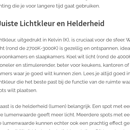
hting die je voor langere tijd gaat gebruiken.
Juiste Lichtkleur en Helderheid
htkleur, uitgedrukt in Kelvin (K), is cruciaal voor de sfeer.
icht (rond de 2700K-3000K) is gezellig en ontspannen, idea
woonkamers en slaapkamers. Koel wit licht (rond de 4000K
ioneler en stimulerender, beter voor keukens, kantoren of
mers waar je goed wilt kunnen zien. Lees je altijd goed i
htkleur die het beste past bij de functie van de ruimte waa
ts wilt plaatsen.
aast is de helderheid (lumen) belangrijk. Een spot met e
e lumenwaarde geeft meer licht. Meerdere spots met e
e lumenwaarde kunnen echter ook een prachtig effect g