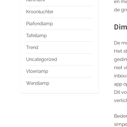
en mee
de gr
Kroonluchter
Plafondlamp
Dim
Tafellamp
De mo
Trend
Het st
gedim
Uncategorized
niet 
Vloerlamp
inbou
Wandlamp
app o
Dit vo
verlic
Beden
simpe