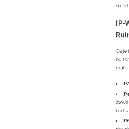
smart
IP-
Rui
Ga je
buite
mate 
IP
IP
(bove
badka
IP