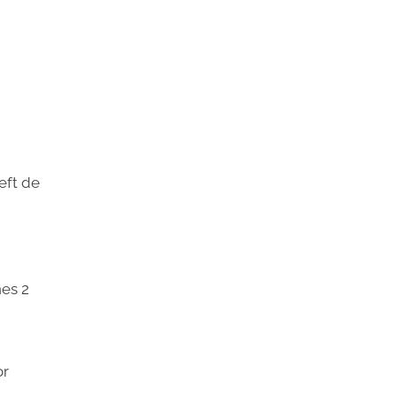
eft de
es 2
or