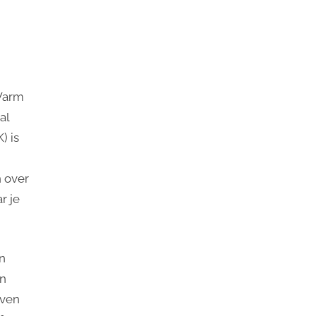
 Warm
al
) is
n over
r je
en
en
even