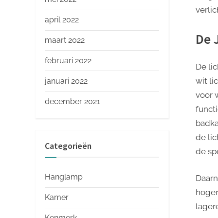
verlic
april 2022
De 
maart 2022
februari 2022
De lic
wit l
januari 2022
voor 
december 2021
funct
badka
de lic
Categorieën
de spo
Hanglamp
Daarn
hoger
Kamer
lager
Kenmerk