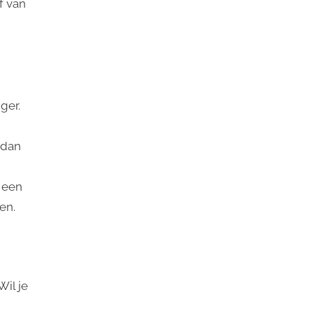
f van
ger.
 dan
 een
en.
il je