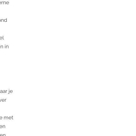
erne
fond
el
n in
aar je
ver
je met
een
ten