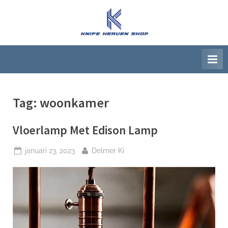
Ga
naar
K
Beste
de
artikelwebsite
n
inhoud
i
f
e
Tag:
woonkamer
H
e
Vloerlamp Met Edison Lamp
a
v
Geplaatst
Door
januari 23, 2023
Delmer Ki
e
op
n
S
h
o