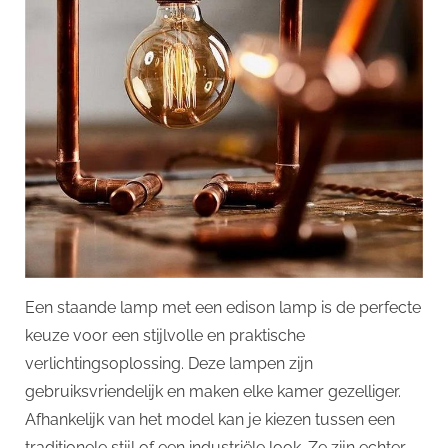
p
Een staande lamp met een edison lamp is de perfecte
keuze voor een stijlvolle en praktische
verlichtingsoplossing. Deze lampen zijn
gebruiksvriendelijk en maken elke kamer gezelliger.
Afhankelijk van het model kan je kiezen tussen een
traditionele stijl of een industriële look. Ze zijn echter