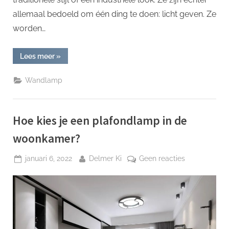
allemaal bedoeld om één ding te doen: licht geven. Ze
worden…
“Vloerlamp
Lees meer
»
Met
Edison
Lamp”
Wandlamp
Hoe kies je een plafondlamp in de
woonkamer?
Geplaatst
Door
op
januari 6, 2022
Delmer Ki
Geen reacties
op
Hoe
kies
je
een
plafondlamp
in