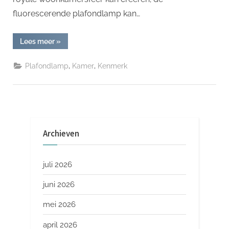
fluorescerende plafondlamp kan…
“Hoe
Lees meer
»
kies
je
een
,
,
Plafondlamp
Kamer
Kenmerk
plafondlamp
in
de
woonkamer?”
Archieven
juli 2026
juni 2026
mei 2026
april 2026