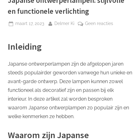
Japanse ontwerperlampen: stijlvolle
p
en functionele verlichting
Geplaatst
Door
op
maart 17, 2023
Delmer Ki
Geen reacties
op
Japanse
ontwerperla
Inleiding
stijlvolle
en
functionele
Japanse ontwerperlampen zijn de afgelopen jaren
verlichting
steeds populairder geworden vanwege hun unieke en
avant-garde ontwerp. Deze lampen kunnen zowel
functioneel als decoratief zijn en passen bij elk
interieur. In deze artikel zal worden besproken
waarom Japanse ontwerplampen zo populair zijn en
welke kenmerken ze hebben.
Waarom zijn Japanse