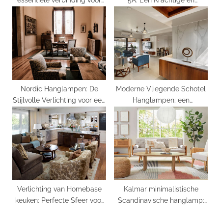
verlichting
Betrouwbare Spelcomputer
Nordic Hanglampen: De
Moderne Vliegende Schotel
Stijlvolle Verlichting voor een
Hanglampen: een
Modern Interieur
Futuristische Toevoeging aan
uw Interieur
Verlichting van Homebase
Kalmar minimalistische
keuken: Perfecte Sfeer voor
Scandinavische hanglamp:
Koken en Genieten
Eenvoudigheid in Stijl