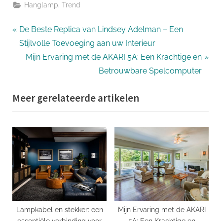
,
Hanglamp
Trend
Bericht
P
De Beste Replica van Lindsey Adelman – Een
r
Stijlvolle Toevoeging aan uw Interieur
navigatie
e
N
Mijn Ervaring met de AKARI 5A: Een Krachtige en
v
e
Betrouwbare Spelcomputer
i
x
Meer gerelateerde artikelen
o
t
u
P
s
o
P
s
o
t
s
:
t
:
Lampkabel en stekker: een
Mijn Ervaring met de AKARI
essentiële verbinding voor
5A: Een Krachtige en