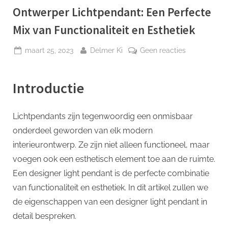
p
Ontwerper Lichtpendant: Een Perfecte
Mix van Functionaliteit en Esthetiek
Geplaatst
Door
op
maart 25, 2023
Delmer Ki
Geen reacties
op
Ontwerper
Lichtpendant
Introductie
Een
Perfecte
Mix
Lichtpendants zijn tegenwoordig een onmisbaar
van
onderdeel geworden van elk modern
Functionalite
en
interieurontwerp. Ze zijn niet alleen functioneel, maar
Esthetiek
voegen ook een esthetisch element toe aan de ruimte.
Een designer light pendant is de perfecte combinatie
van functionaliteit en esthetiek. In dit artikel zullen we
de eigenschappen van een designer light pendant in
detail bespreken.