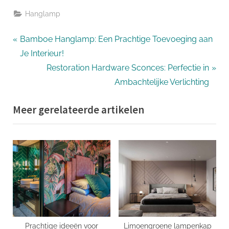
Hanglamp
Bericht
P
Bamboe Hanglamp: Een Prachtige Toevoeging aan
r
Je Interieur!
navigatie
e
N
Restoration Hardware Sconces: Perfectie in
v
e
Ambachtelijke Verlichting
i
x
Meer gerelateerde artikelen
o
t
u
P
s
o
P
s
o
t
s
:
t
:
Prachtige ideeën voor
Limoengroene lampenkap