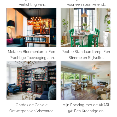
verlichting van
voor een sprankelend
keukenkenmerken
interieur
Metalen Bloemenlamp: Een
Pebble Standaardlamp: Een
Prachtige Toevoeging aan
Slimme en Stijlvolle
Elk Interieur!
Toevoeging aan Je Interieur
Ontdek de Geniale
Mijn Ervaring met de AKARI
Ontwerpen van Viscontea
5A: Een Krachtige en
Castiglioni
Betrouwbare Spelcomputer