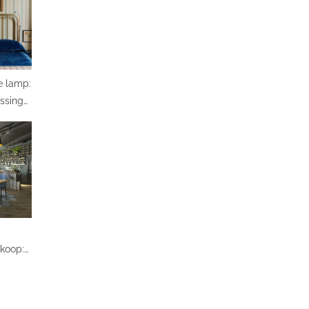
e lamp:
ssing
ng
rkoop:
eef je
look!