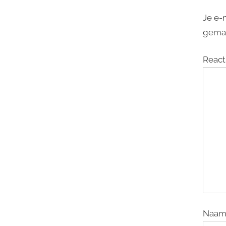
Je e-
gema
React
Naa