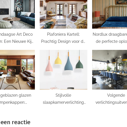
:
ndaagse Art Deco
Plafoniera Kartell:
Nordlux draagbar
n: Een Nieuwe Kijk
Prachtig Design voor de
de perfecte oplo
 Gouden Jaren ’20
Moderne Ruimte
voor verlichti
onderweg
geblazen glazen
Stijlvolle
Volgende
ampenkappen:
slaapkamerverlichting
verlichtingsuitve
ge verlichting voor
met hanglamp
bespaar geld en g
uw huis
huis een nieuwe 
 een reactie