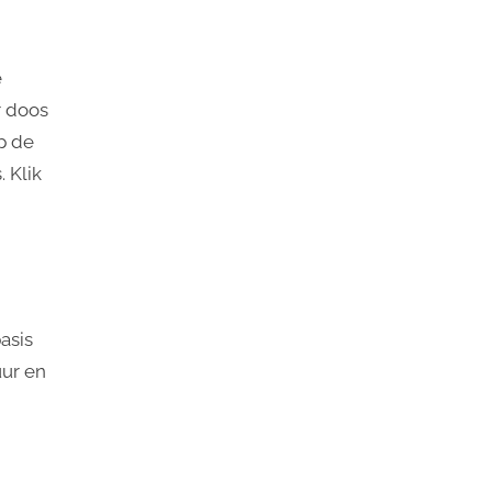
e
 doos
p de
 Klik
asis
uur en