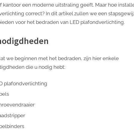
of kantoor een moderne uitstraling geeft. Maar hoe installe
erlichting correct? In dit artikel zullen we een stapsgewi
bieden voor het bedraden van LED plafondverlichting.
nodigdheden
at we beginnen met het bedraden, zijn hier enkele
igdheden die u nodig hebt:
D plafondverlichting
bels
hroevendraaier
aadstripper
belbinders