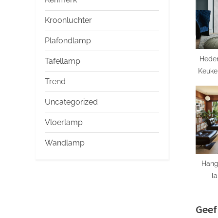
P
Kroonluchter
o
s
Plafondlamp
t
Hede
Tafellamp
:
Keuke
Trend
op de
Uncategorized
Vloerlamp
Wandlamp
Hang
l
prachti
Geef