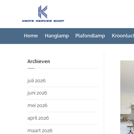
Ga
naar
K
Beste
de
artikelwebsite
n
inhoud
i
Home
Hanglamp
Plafondlamp
Kroonluc
f
e
Archieven
H
e
a
juli 2026
v
juni 2026
e
mei 2026
n
S
april 2026
h
maart 2026