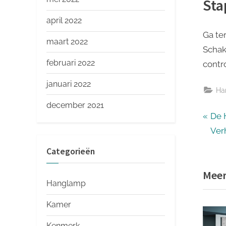
Sta
april 2022
Ga te
maart 2022
Schak
februari 2022
contr
januari 2022
Ha
december 2021
Ber
P
De 
r
Ver
nav
e
Categorieën
v
Meer
i
Hanglamp
o
u
Kamer
s
Kenmerk