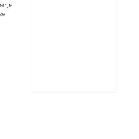
er je
jze