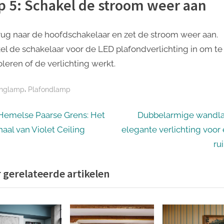
p 5: Schakel de stroom weer aan
rug naar de hoofdschakelaar en zet de stroom weer aan.
el de schakelaar voor de LED plafondverlichting in om te
oleren of de verlichting werkt.
,
nglamp
Plafondlamp
icht
N
Hemelse Paarse Grens: Het
Dubbelarmige wandl
e
haal van Violet Ceiling
elegante verlichting voor 
igatie
x
ru
t
 gerelateerde artikelen
P
o
s
t