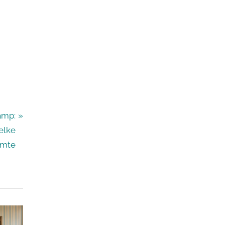
amp:
elke
imte