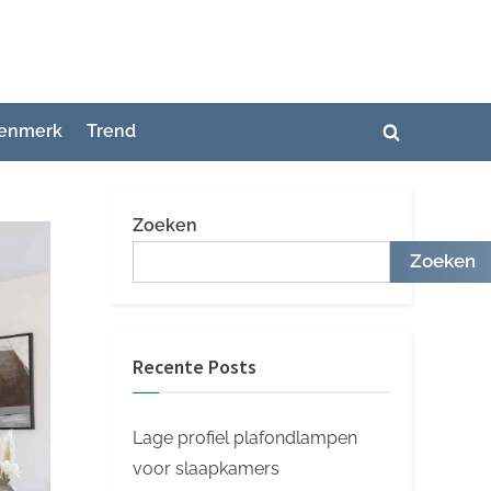
enmerk
Trend
Toggle
zoekformuli
Zoeken
Zoeken
Recente Posts
Lage profiel plafondlampen
voor slaapkamers