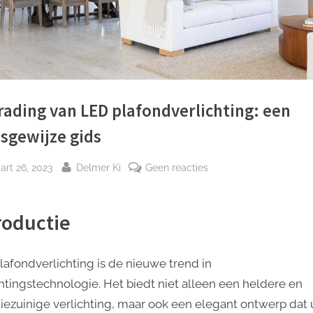
ading van LED plafondverlichting: een
sgewijze gids
plaatst
Door
op
art 26, 2023
Delmer Ki
Geen reacties
Bedrading
van
roductie
LED
plafondverlichting:
een
lafondverlichting is de nieuwe trend in
stapsgewijze
chtingstechnologie. Het biedt niet alleen een heldere en
gids
iezuinige verlichting, maar ook een elegant ontwerp dat