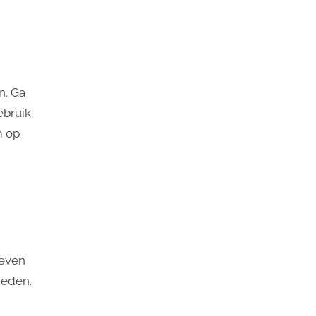
n. Ga
ebruik
m op
oeven
neden.