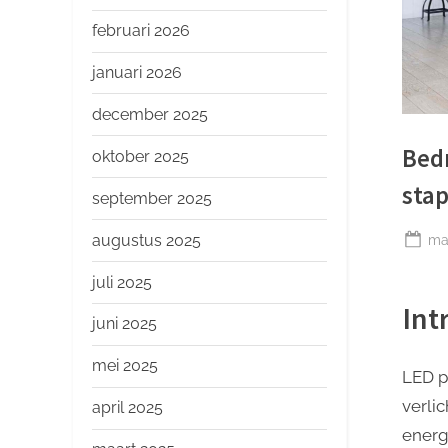
o
p
februari 2026
januari 2026
december 2025
Bedr
oktober 2025
stap
september 2025
Ge
augustus 2025
ma
op
juli 2025
Int
juni 2025
mei 2025
LED p
verli
april 2025
energ