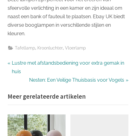
sfeervolle verlichting in een kamer en zijn ideaal om
naast een bank of fauteuil te plaatsen. Ebay UK biedt
diverse booglampen in verschillende stijlen en
kleuren.
,
,
Tafellamp
Kroonluchter
Vloerlamp
Bericht
P
Lustre met afstandsbediening voor extra gemak in
r
huis
navigatie
e
N
Nesten: Een Veilige Thuisbasis voor Vogels
v
e
Meer gerelateerde artikelen
i
x
o
t
u
P
s
o
P
s