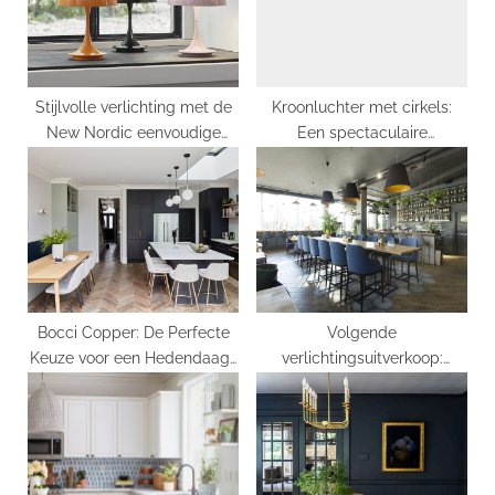
o
t
s
:
t
:
Stijlvolle verlichting met de
Kroonluchter met cirkels:
New Nordic eenvoudige
Een spectaculaire
tafellamp
toevoeging aan elk interieur
Bocci Copper: De Perfecte
Volgende
Keuze voor een Hedendaags
verlichtingsuitverkoop:
Interieur
bespaar geld en geef je huis
een nieuwe look!