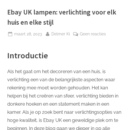
p
Ebay UK lampen: verlichting voor elk
huis en elke stijl
Geplaatst
Door
op
maart 28, 2023
Delmer Ki
Geen reacties
op
Ebay
UK
Introductie
lampen:
verlichting
voor
Als het gaat om het decoreren van een huis, is
elk
verlichting een van de belangrijkste aspecten waar
huis
en
rekening mee moet worden gehouden. Het kan
elke
helpen bij het creëren van sfeer, verlichting bieden in
stijl
donkere hoeken en een statement maken in een
kamer. Als je op zoek bent naar verlichtingsopties van
hoge kwaliteit, is Ebay UK een geweldige plek om te
beginnen. In deze blog gaan we dieper in op alle