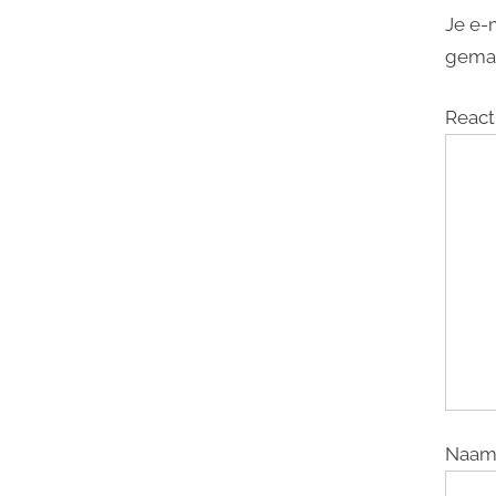
Je e-
gema
React
Naa