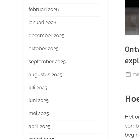
o
p
februari 2026
januari 2026
december 2025
Ont
oktober 2025
expl
september 2025
Ge
maa
augustus 2025
op
juli 2025
Hoe
juni 2025
mei 2025
Het o
combi
april 2025
begin