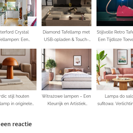
:
terford Crystal
Diamond Tafellamp met
Stijlvolle Retro Ta
fellampen: Een
USB-opladen & Touch-
Een Tijdloze Toev
erende Toevoeging
bediening: Stijlvolle
aan je Interie
an Je Interieur
verlichting voor elke
ruimte
dic stijl houten
Witrażowe lampen – Een
Lampa do sal
llamp in originele
Kleurrijk en Artistiek
sufitowa: Verlichti
kleur
Decoratief Element
een stijlvol inte
 een reactie