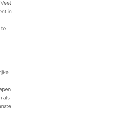
 Veel
nt in
 te
ijke
oepen
n als
enste