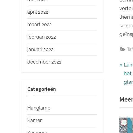
verte
april 2022
thema
maart 2022
schoo
geïns
februari 2022
januari 2022
Ta
december 2021
Ber
P
Lam
r
het
nav
e
gla
Categorieën
v
Meer
i
o
Hanglamp
u
Kamer
s
Kenmerk