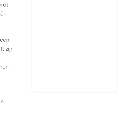
ordt
eën
ieën,
t zijn
nnen
an