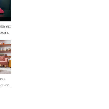
fellamp:
oeging
ur
onu
ng voor
rieur