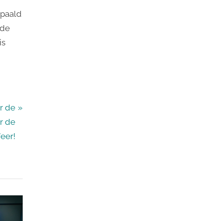
epaald
 de
is
r de
r de
eer!