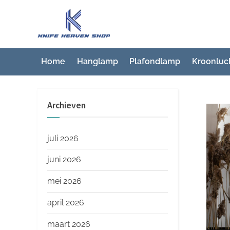
Ga
naar
K
Beste
de
artikelwebsite
n
inhoud
i
Home
Hanglamp
Plafondlamp
Kroonluc
f
e
Archieven
H
e
a
juli 2026
v
juni 2026
e
mei 2026
n
S
april 2026
h
maart 2026