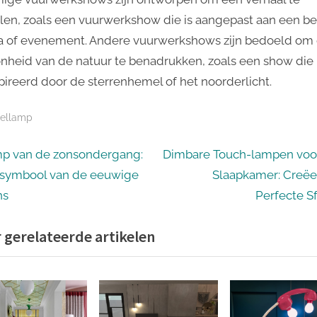
llen, zoals een vuurwerkshow die is aangepast aan een b
 of evenement. Andere vuurwerkshows zijn bedoeld om
nheid van de natuur te benadrukken, zoals een show die 
pireerd door de sterrenhemel of het noorderlicht.
fellamp
icht
N
p van de zonsondergang:
Dimbare Touch-lampen voo
e
 symbool van de eeuwige
Slaapkamer: Creëe
igatie
x
ns
Perfecte Sf
t
 gerelateerde artikelen
P
o
s
t