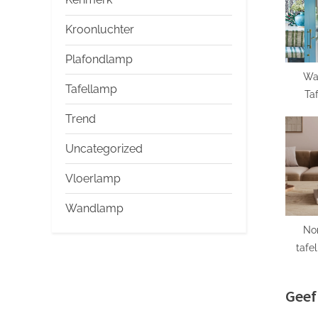
P
o
Kroonluchter
s
Plafondlamp
t
Wa
:
Tafellamp
Ta
Schitt
Trend
a
Uncategorized
Vloerlamp
Wandlamp
Nor
tafe
Geef