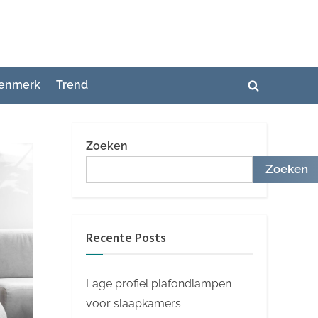
enmerk
Trend
Toggle
zoekformuli
Zoeken
Zoeken
Recente Posts
Lage profiel plafondlampen
voor slaapkamers