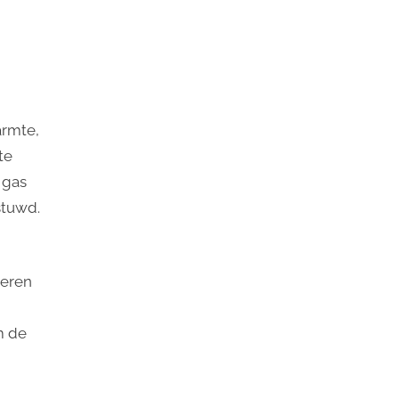
armte,
te
 gas
stuwd.
ceren
m de