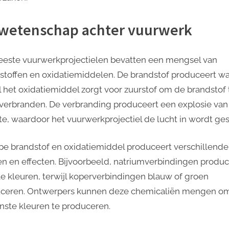
wetenschap achter vuurwerk
este vuurwerkprojectielen bevatten een mengsel van
stoffen en oxidatiemiddelen. De brandstof produceert w
jl het oxidatiemiddel zorgt voor zuurstof om de brandstof 
 verbranden. De verbranding produceert een explosie van
tte, waardoor het vuurwerkprojectiel de lucht in wordt ge
ype brandstof en oxidatiemiddel produceert verschillende
en en effecten. Bijvoorbeeld, natriumverbindingen produ
le kleuren, terwijl koperverbindingen blauw of groen
ceren. Ontwerpers kunnen deze chemicaliën mengen o
ste kleuren te produceren.