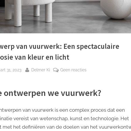
werp van vuurwerk: Een spectaculaire
osie van kleur en licht
plaatst
Door
op
rt 31, 2023
Delmer Ki
Geen reacties
Ontwerp
van
 ontwerpen we vuurwerk?
vuurwerk:
Een
spectaculaire
ntwerpen van vuurwerk is een complex proces dat een
explosie
natie vereist van wetenschap, kunst en technologie. Het
van
t met het definiëren van de doelen van het vuurwerkont
kleur