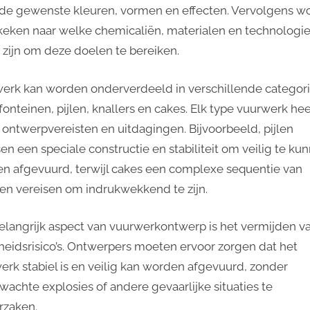
 de gewenste kleuren, vormen en effecten. Vervolgens w
en
licht
keken naar welke chemicaliën, materialen en technologi
 zijn om deze doelen te bereiken.
erk kan worden onderverdeeld in verschillende categor
fonteinen, pijlen, knallers en cakes. Elk type vuurwerk heef
 ontwerpvereisten en uitdagingen. Bijvoorbeeld, pijlen
sen een speciale constructie en stabiliteit om veilig te ku
n afgevuurd, terwijl cakes een complexe sequentie van
ten vereisen om indrukwekkend te zijn.
elangrijk aspect van vuurwerkontwerp is het vermijden v
gheidsrisico’s. Ontwerpers moeten ervoor zorgen dat het
erk stabiel is en veilig kan worden afgevuurd, zonder
wachte explosies of andere gevaarlijke situaties te
rzaken.