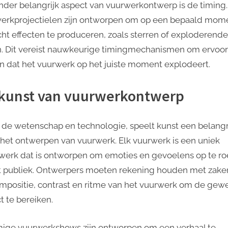
nder belangrijk aspect van vuurwerkontwerp is de timing.
erkprojectielen zijn ontworpen om op een bepaald mome
cht effecten te produceren, zoals sterren of exploderende
n. Dit vereist nauwkeurige timingmechanismen om ervoor
n dat het vuurwerk op het juiste moment explodeert.
kunst van vuurwerkontwerp
 de wetenschap en technologie, speelt kunst een belangr
ij het ontwerpen van vuurwerk. Elk vuurwerk is een uniek
werk dat is ontworpen om emoties en gevoelens op te r
et publiek. Ontwerpers moeten rekening houden met zake
mpositie, contrast en ritme van het vuurwerk om de gew
t te bereiken.
ge vuurwerkshows zijn ontworpen om een verhaal te