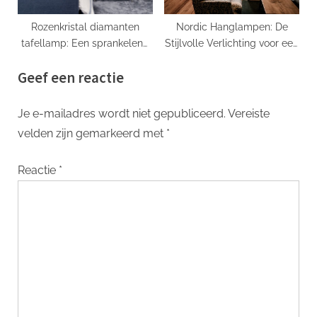
Rozenkristal diamanten
Nordic Hanglampen: De
tafellamp: Een sprankelend
Stijlvolle Verlichting voor een
juweel in uw interieur (Rose
Modern Interieur
Geef een reactie
Crystal Diamond Table
Lamp: Een sprankelend
juweel in uw interieur)
Je e-mailadres wordt niet gepubliceerd.
Vereiste
velden zijn gemarkeerd met
*
Reactie
*