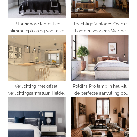
t
:
Uitbreidbare lamp: Een
Prachtige Vintages Oranje
slimme oplossing voor elke
Lampen voor een Warme
ruimte
Sfeer
Verlichting met offset-
Poldina Pro lamp in het wit:
verlichtingsarmatuur: Helder,
de perfecte aanvulling op
Functioneel en Stijlvol
jouw interieur