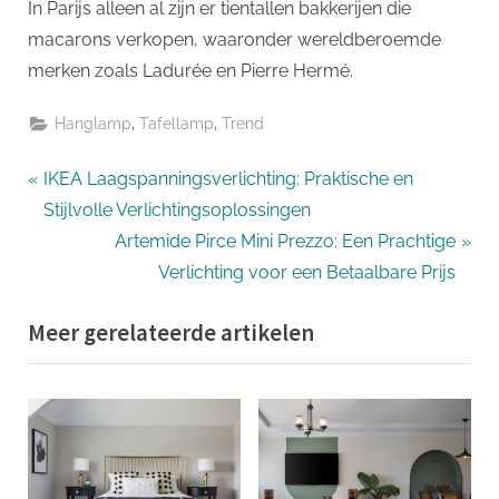
In Parijs alleen al zijn er tientallen bakkerijen die
macarons verkopen, waaronder wereldberoemde
merken zoals Ladurée en Pierre Hermé.
,
,
Hanglamp
Tafellamp
Trend
Bericht
P
IKEA Laagspanningsverlichting: Praktische en
r
Stijlvolle Verlichtingsoplossingen
navigatie
e
N
Artemide Pirce Mini Prezzo: Een Prachtige
v
e
Verlichting voor een Betaalbare Prijs
i
x
Meer gerelateerde artikelen
o
t
u
P
s
o
P
s
o
t
s
: