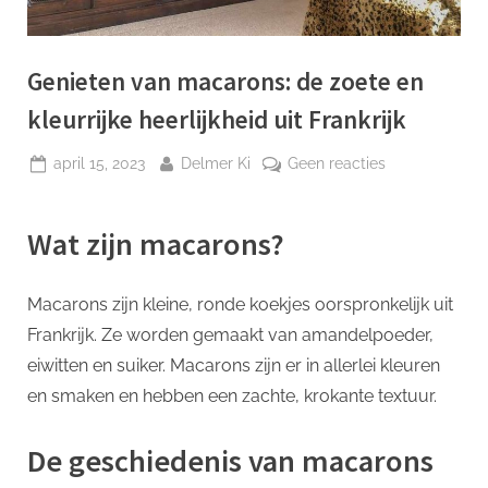
p
Genieten van macarons: de zoete en
kleurrijke heerlijkheid uit Frankrijk
Geplaatst
Door
op
april 15, 2023
Delmer Ki
Geen reacties
op
Genieten
van
Wat zijn macarons?
macarons:
de
zoete
Macarons zijn kleine, ronde koekjes oorspronkelijk uit
en
Frankrijk. Ze worden gemaakt van amandelpoeder,
kleurrijke
heerlijkheid
eiwitten en suiker. Macarons zijn er in allerlei kleuren
uit
en smaken en hebben een zachte, krokante textuur.
Frankrijk
De geschiedenis van macarons