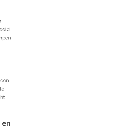
e
beeld
ampen
 een
te
cht
 en