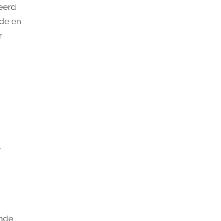
eerd
fde en
r
.
ende