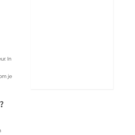
r. In
om je
?
n