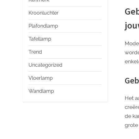
Geb
Kroonluchter
jou
Plafondlamp
Tafellamp
Moder
Trend
worde
enkele
Uncategorized
Geb
Vloerlamp
Wandlamp
Het aa
creëre
de ka
grote