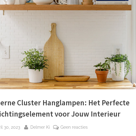
erne Cluster Hanglampen: Het Perfecte
ichtingselement voor Jouw Interieur
plaatst
Door
op
il 30, 2023
Delmer Ki
Geen reacties
Moderne