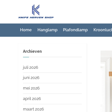
Ga
naar
K
Beste
de
artikelwebsite
n
inhoud
i
Home
Hanglamp
Plafondlamp
Kroonluc
f
e
Archieven
H
e
a
juli 2026
v
juni 2026
e
mei 2026
n
S
april 2026
h
maart 2026