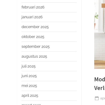
o
p
februari 2026
januari 2026
december 2025
oktober 2025
september 2025
augustus 2025
juli 2025
juni 2025
Mod
mei 2025
Verl
april 2025
Ge
apr
op