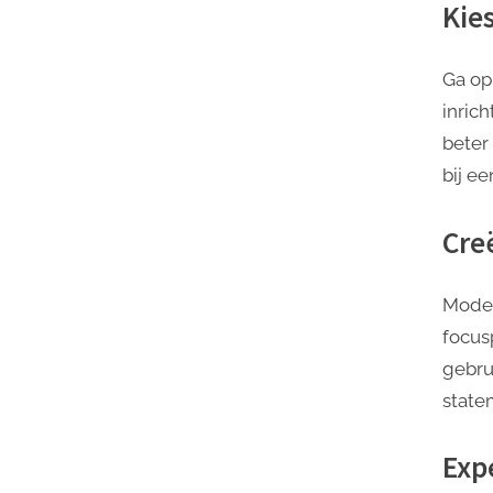
Kie
Ga op
inric
beter
bij ee
Cre
Moder
focus
gebru
statem
Exp