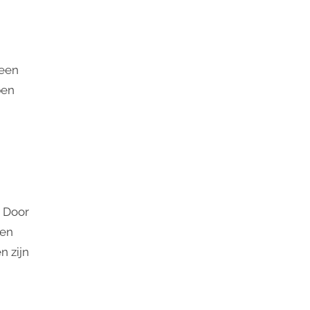
n ​​
pen
. Door
len
n zijn