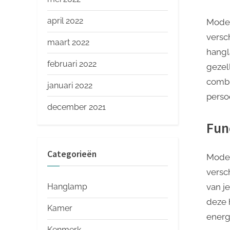
april 2022
Moder
versc
maart 2022
hangl
februari 2022
gezel
combi
januari 2022
persoo
december 2021
Fun
Categorieën
Moder
versc
van j
Hanglamp
deze 
Kamer
energ
Kenmerk