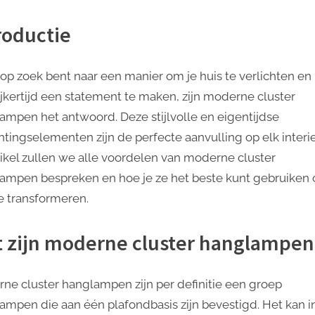
Cluster
roductie
Hanglampen:
Het
Perfecte
e op zoek bent naar een manier om je huis te verlichten en
Verlichtingselement
ijkertijd een statement te maken, zijn moderne cluster
voor
ampen het antwoord. Deze stijlvolle en eigentijdse
Jouw
htingselementen zijn de perfecte aanvulling op elk interieu
Interieur
rtikel zullen we alle voordelen van moderne cluster
ampen bespreken en hoe je ze het beste kunt gebruiken 
te transformeren.
 zijn moderne cluster hanglampen
ne cluster hanglampen zijn per definitie een groep
ampen die aan één plafondbasis zijn bevestigd. Het kan i