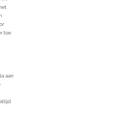
het
n
or
r toe
la aan
e
ltijd