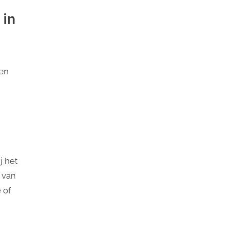
 in
en
j het
e van
 of