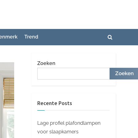
enmerk
Trend
Toggle
zoekformuli
Zoeken
Zoeken
Recente Posts
Lage profiel plafondlampen
voor slaapkamers