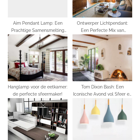
t
:
Aim Pendant Lamp: Een
Ontwerper Lichtpendant:
Prachtige Samensmelting
Een Perfecte Mix van
van Vorm en Functie
Functionaliteit en Esthetiek
Hanglamp voor de eetkamer:
Tom Dixon Bash: Een
de perfecte sfeermaker!
Iconische Avond vol Sfeer en
Design