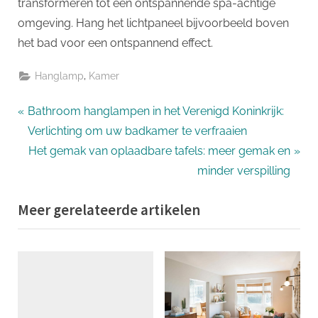
transformeren tot een ontspannende spa-achtige
omgeving. Hang het lichtpaneel bijvoorbeeld boven
het bad voor een ontspannend effect.
,
Hanglamp
Kamer
Bericht
P
Bathroom hanglampen in het Verenigd Koninkrijk:
r
Verlichting om uw badkamer te verfraaien
navigatie
e
N
Het gemak van oplaadbare tafels: meer gemak en
v
e
minder verspilling
i
x
Meer gerelateerde artikelen
o
t
u
P
s
o
P
s
o
t
s
: