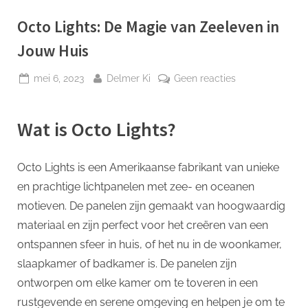
p
Octo Lights: De Magie van Zeeleven in
Jouw Huis
Geplaatst
Door
op
mei 6, 2023
Delmer Ki
Geen reacties
op
Octo
Lights:
Wat is Octo Lights?
De
Magie
van
Octo Lights is een Amerikaanse fabrikant van unieke
Zeeleven
en prachtige lichtpanelen met zee- en oceanen
in
Jouw
motieven. De panelen zijn gemaakt van hoogwaardig
Huis
materiaal en zijn perfect voor het creëren van een
ontspannen sfeer in huis, of het nu in de woonkamer,
slaapkamer of badkamer is. De panelen zijn
ontworpen om elke kamer om te toveren in een
rustgevende en serene omgeving en helpen je om te