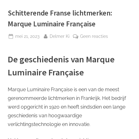
p
Schitterende Franse lichtmerken:
Marque Luminaire Française
Geplaatst
Door
op
mei 21, 2023
Delmer Ki
Geen reacties
op
Schitterende
Franse
De geschiedenis van Marque
lichtmerken:
Marque
Luminaire Française
Luminaire
Française
Marque Luminaire Française is een van de meest
gerenommeerde lichtmerken in Frankrijk. Het bedrijf
werd opgericht in 1920 en heeft sindsdien een lange
geschiedenis van hoogwaardige
verlichtingstechnologie en innovatie.