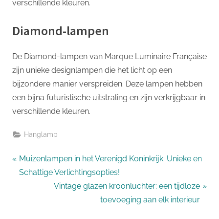
verschillende kleuren.
Diamond-lampen
De Diamond-lampen van Marque Luminaire Française
zijn unieke designlampen die het licht op een
bijzondere manier verspreiden. Deze lampen hebben
een bijna futuristische uitstraling en zijn verkrijgbaar in
verschillende kleuren.
Hanglamp
Bericht
P
Muizenlampen in het Verenigd Koninkrijk: Unieke en
r
Schattige Verlichtingsopties!
navigatie
e
N
Vintage glazen kroonluchter: een tijdloze
v
e
toevoeging aan elk interieur
i
x