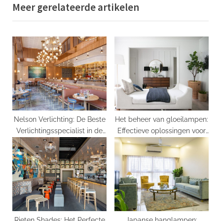
Meer gerelateerde artikelen
o
t
u
P
s
o
P
s
o
t
s
:
t
:
Nelson Verlichting: De Beste
Het beheer van gloeilampen:
Verlichtingsspecialist in de
Effectieve oplossingen voor
Stad!
energiebesparing
Rieten Shades: Het Perfecte
Japanse hanglampen: