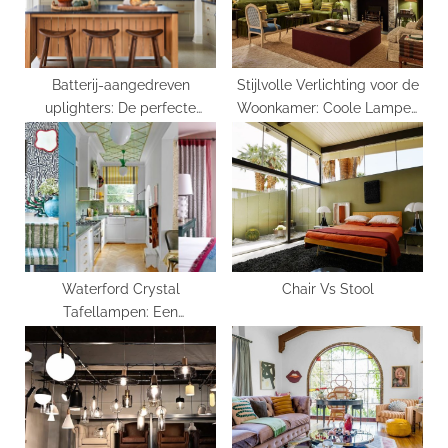
t
:
Batterij-aangedreven
Stijlvolle Verlichting voor de
uplighters: De perfecte
Woonkamer: Coole Lampen
draagbare verlichting!
om de Sfeer te Verhogen
Waterford Crystal
Chair Vs Stool
Tafellampen: Een
Schitterende Toevoeging aan
Je Interieur