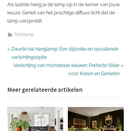
Als laatste hang je de lamp op in de kamer van jouw
keuze. Geniet van het prachtige diffuus licht dat de
lamp verspreidt.
Tafellamp
Bericht
P
Zwarte hal hanglamp: Een stijlvolle en opvallende
r
verlichtingsoptie
navigatie
e
N
Verlichting van Homebase keuken: Perfecte Sfeer
v
e
voor Koken en Genieten
i
x
Meer gerelateerde artikelen
o
t
u
P
s
o
P
s
o
t
s
: