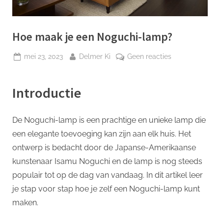
p
Hoe maak je een Noguchi-lamp?
Geplaatst
Door
op
mei 23, 2023
Delmer Ki
Geen reacties
op
Hoe
maak
Introductie
je
een
Noguchi-
De Noguchi-lamp is een prachtige en unieke lamp die
lamp?
een elegante toevoeging kan zijn aan elk huis. Het
ontwerp is bedacht door de Japanse-Amerikaanse
kunstenaar Isamu Noguchi en de lamp is nog steeds
populair tot op de dag van vandaag. In dit artikel leer
je stap voor stap hoe je zelf een Noguchi-lamp kunt
maken.