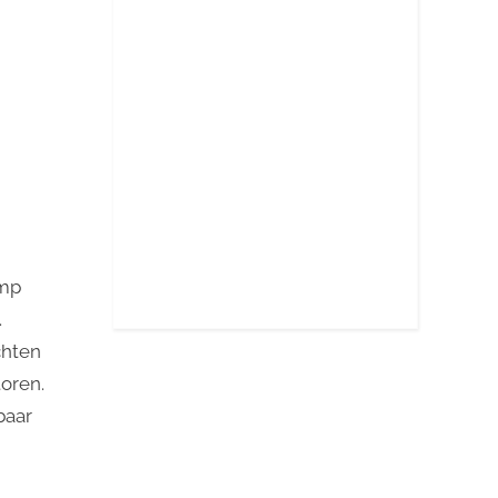
amp
.
chten
toren.
baar