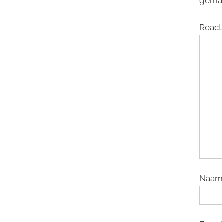
gema
React
Naa