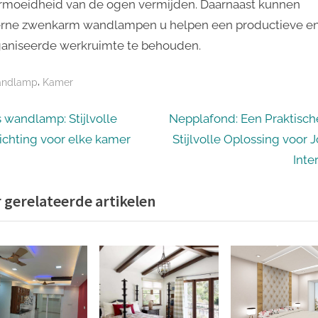
rmoeidheid van de ogen vermijden. Daarnaast kunnen
ne zwenkarm wandlampen u helpen een productieve e
aniseerde werkruimte te behouden.
,
ndlamp
Kamer
icht
N
s wandlamp: Stijlvolle
Nepplafond: Een Praktisch
e
lichting voor elke kamer
Stijlvolle Oplossing voor 
igatie
x
Inte
t
 gerelateerde artikelen
P
o
s
t
: