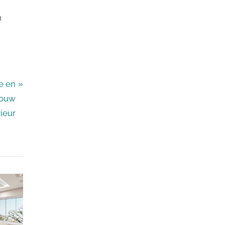
n
e en
Jouw
rieur