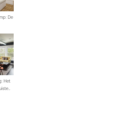
amp: De
ssing
nterieur
g: Het
uiste
 uw
g