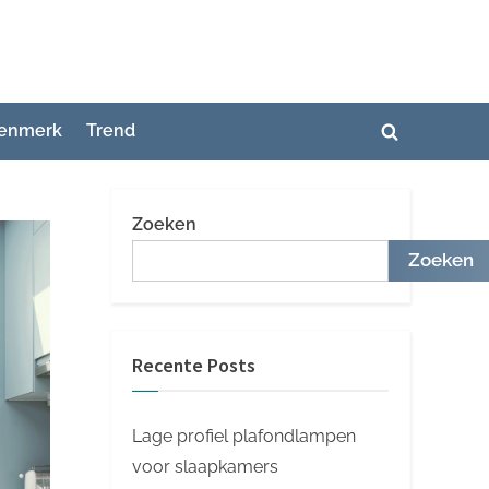
enmerk
Trend
Toggle
zoekformuli
Zoeken
Zoeken
Recente Posts
Lage profiel plafondlampen
voor slaapkamers