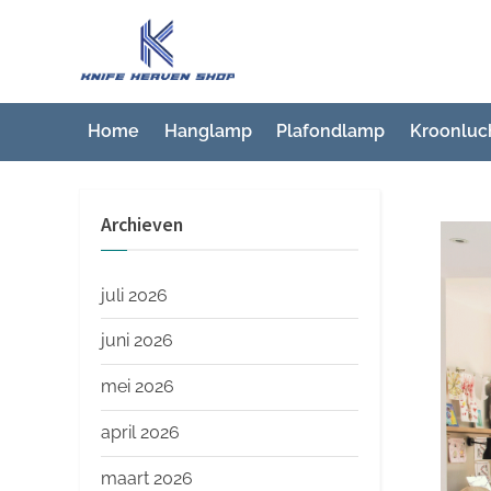
Ga
naar
K
Beste
de
artikelwebsite
n
inhoud
i
Home
Hanglamp
Plafondlamp
Kroonluc
f
e
Archieven
H
e
a
juli 2026
v
juni 2026
e
mei 2026
n
S
april 2026
h
maart 2026