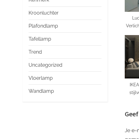
s
t
Kroonluchter
Luc
:
Verlic
Plafondlamp
een 
Tafellamp
Trend
Uncategorized
Vloerlamp
IKEA
Wandlamp
stijl
desig
Geef
Je e-