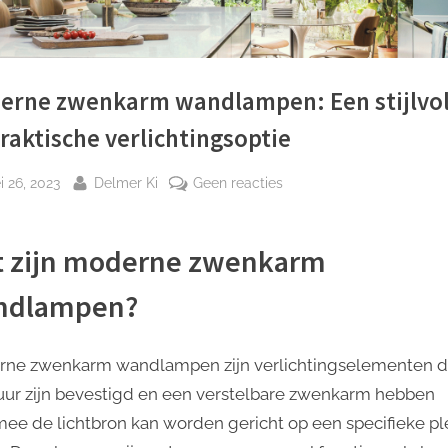
erne zwenkarm wandlampen: Een stijlvol
raktische verlichtingsoptie
plaatst
Door
op
 26, 2023
Delmer Ki
Geen reacties
Moderne
zwenkarm
 zijn moderne zwenkarm
wandlampen:
Een
ndlampen?
stijlvolle
en
praktische
ne zwenkarm wandlampen zijn verlichtingselementen d
verlichtingsoptie
ur zijn bevestigd en een verstelbare zwenkarm hebben
ee de lichtbron kan worden gericht op een specifieke pl