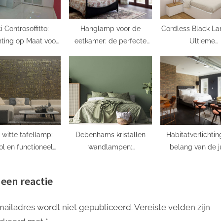
i Controsoffitto:
Hanglamp voor de
Cordless Black L
hting op Maat voor
eetkamer: de perfecte
Ultieme
Stijlvol Interieur!
sfeermaker!
Verlichtingsoplo
voor Een Stijlvol I
 witte tafellamp:
Debenhams kristallen
Habitatverlichtin
vol en functioneel
wandlampen:
belang van de j
n voor elke kamer
Glamoureuze en
verlichting in
elegante verlichting
leefomgevin
 een reactie
mailadres wordt niet gepubliceerd.
Vereiste velden zijn