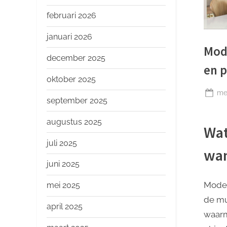
o
p
februari 2026
januari 2026
Mod
december 2025
en p
oktober 2025
Ge
mei
september 2025
op
augustus 2025
Wat
juli 2025
wa
juni 2025
Moder
mei 2025
de mu
april 2025
waarm