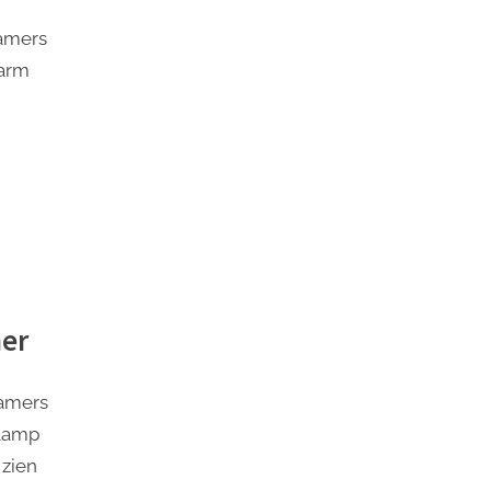
kamers
 arm
er
kamers
 lamp
 zien