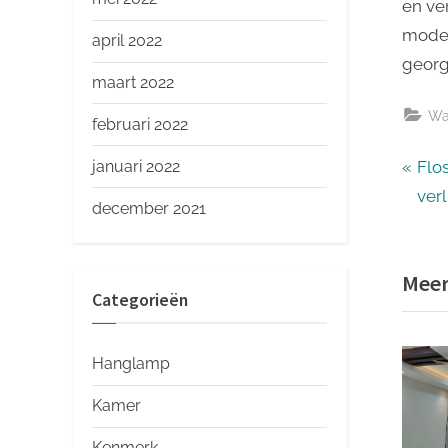
en ve
moder
april 2022
georg
maart 2022
Wa
februari 2022
Ber
P
januari 2022
Flo
r
ver
december 2021
nav
e
v
Meer
i
Categorieën
o
u
Hanglamp
s
P
Kamer
o
Kenmerk