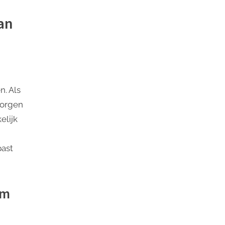
an
. Als
zorgen
elijk
past
rm