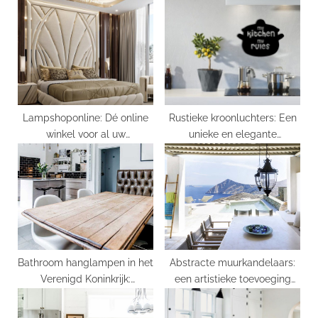
P
s
o
t
s
:
t
:
Lampshoponline: Dé online
Rustieke kroonluchters: Een
winkel voor al uw
unieke en elegante
lampenbehoefte
toevoeging aan uw interieur
Bathroom hanglampen in het
Abstracte muurkandelaars:
Verenigd Koninkrijk:
een artistieke toevoeging
Verlichting om uw badkamer
aan jouw interieur
te verfraaien