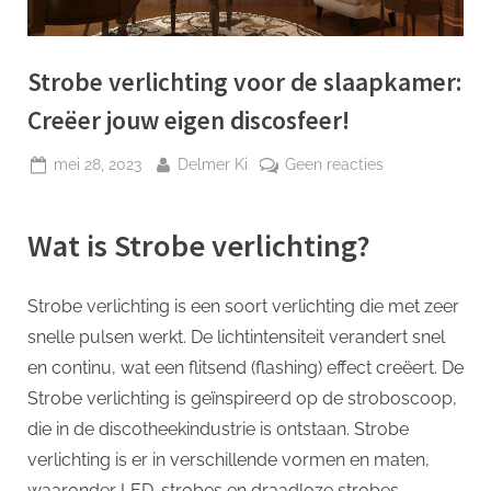
p
Strobe verlichting voor de slaapkamer:
Creëer jouw eigen discosfeer!
Geplaatst
Door
op
mei 28, 2023
Delmer Ki
Geen reacties
op
Strobe
verlichting
Wat is Strobe verlichting?
voor
de
slaapkamer:
Strobe verlichting is een soort verlichting die met zeer
Creëer
snelle pulsen werkt. De lichtintensiteit verandert snel
jouw
eigen
en continu, wat een flitsend (flashing) effect creëert. De
discosfeer!
Strobe verlichting is geïnspireerd op de stroboscoop,
die in de discotheekindustrie is ontstaan. Strobe
verlichting is er in verschillende vormen en maten,
waaronder LED-strobes en draadloze strobes.