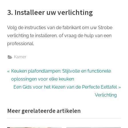
3. Installeer uw verlichting
Volg de instructies van de fabrikant om uw Strobe
verlichting te installeren, of vraag de hulp van een
professional.
Kamer
Bericht
P
Keuken plafondlampen: Stijlvolle en functionele
r
oplossingen voor elke keuken
navigatie
e
N
Een Gids voor het Kiezen van de Perfecte Eettafel
v
e
Verlichting
i
x
Meer gerelateerde artikelen
o
t
u
P
s
o