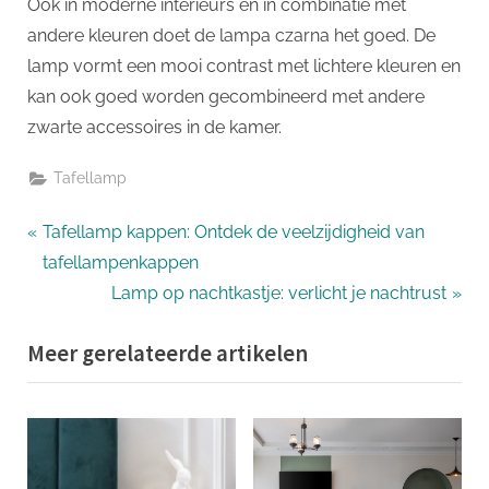
Ook in moderne interieurs en in combinatie met
andere kleuren doet de lampa czarna het goed. De
lamp vormt een mooi contrast met lichtere kleuren en
kan ook goed worden gecombineerd met andere
zwarte accessoires in de kamer.
Tafellamp
Bericht
P
Tafellamp kappen: Ontdek de veelzijdigheid van
r
tafellampenkappen
navigatie
e
N
Lamp op nachtkastje: verlicht je nachtrust
v
e
Meer gerelateerde artikelen
i
x
o
t
u
P
s
o
P
s