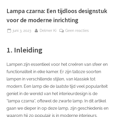
p
Lampa czarna: Een tijdloos designstuk
voor de moderne inrichting
Geplaatst
Door
op
juni 3, 2023
Delmer Ki
Geen reacties
op
Lampa
czarna:
1. Inleiding
Een
tijdloos
designstuk
Lampen zijn essentieel voor het creëren van sfeer en
voor
functionaliteit in elke kamer. Er zijn talloze soorten
de
moderne
lampen in verschillende stijlen, van klassiek tot
inrichting
modern. Een lamp die de laatste tijd veel populariteit
geniet in de wereld van het interieurdesign is de
“lampa czarna”, oftewel de zwarte lamp. In dit artikel
gaan we dieper in op deze lamp, zijn geschiedenis en
waarom hij zo populair is in moderne interieurs.