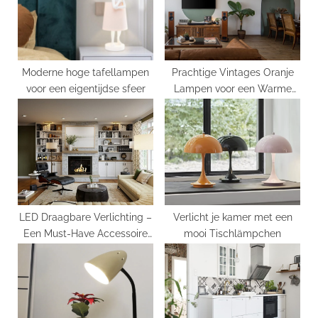
o
t
s
:
t
:
Moderne hoge tafellampen
Prachtige Vintages Oranje
voor een eigentijdse sfeer
Lampen voor een Warme
Sfeer
LED Draagbare Verlichting –
Verlicht je kamer met een
Een Must-Have Accessoire
mooi Tischlämpchen
voor Avonturiers en Reizigers