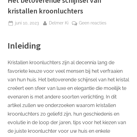
Het betoverende schijnsel van
p
kristallen kroonluchters
Geplaatst
Door
op
juni 10, 2023
Delmer Ki
Geen reacties
op
Het
betoverende
Inleiding
schijnsel
van
kristallen
Kristallen kroonluchters zijn al decennia lang de
kroonluchters
favoriete keuze voor veel mensen bij het verfraaien
van hun huis. Het betoverende schijnsel van het kristal
creëert een sfeer van luxe en elegantie die moeilijk te
evenaren is met andere soorten verlichting. In dit
artikel zullen we onderzoeken waarom kristallen
kroonluchters zo geliefd zijn, hun geschiedenis en
evolutie in de loop der jaren, tips voor het kiezen van
de juiste kroonluchter voor uw huis en enkele