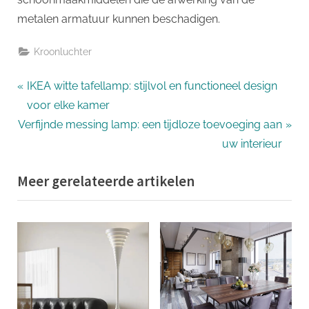
metalen armatuur kunnen beschadigen.
Kroonluchter
Bericht
P
IKEA witte tafellamp: stijlvol en functioneel design
r
voor elke kamer
navigatie
N
e
Verfijnde messing lamp: een tijdloze toevoeging aan
e
v
uw interieur
x
i
Meer gerelateerde artikelen
t
o
P
u
o
s
s
P
t
o
:
s
t