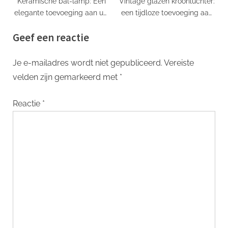
Keramische bal-lamp: Een
Vintage glazen kroonluchter:
elegante toevoeging aan uw
een tijdloze toevoeging aan
huisdecoratie
elk interieur
Geef een reactie
Je e-mailadres wordt niet gepubliceerd.
Vereiste
velden zijn gemarkeerd met
*
Reactie
*