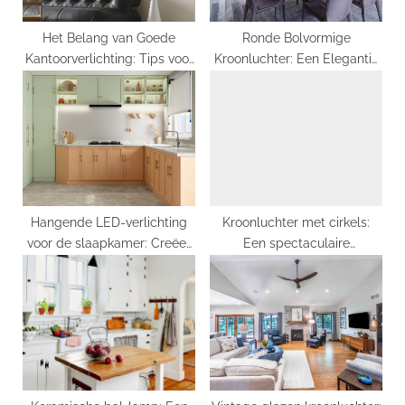
:
Het Belang van Goede
Ronde Bolvormige
Kantoorverlichting: Tips voor
Kroonluchter: Een Elegantie
het Verlichten van Een
Die De Kamer Verlicht
Kantoorruimte
Hangende LED-verlichting
Kroonluchter met cirkels:
voor de slaapkamer: Creëer
Een spectaculaire
de perfecte sfeer
toevoeging aan elk interieur