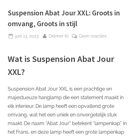
p
Suspension Abat Jour XXL: Groots in
omvang, Groots in stijl
Geplaatst
Door
op
juni 13, 2023
Delmer Ki
Geen reacties
op
Suspension
Abat
Wat is Suspension Abat Jour
Jour
XXL:
XXL?
Groots
in
omvang,
Suspension Abat Jour XXL is een prachtige en
Groots
majestueuze hanglamp die een statement maakt in
in
elk interieur. De lamp heeft een opvallend grote
stijl
omvang, wat het een uniek en onvergetelijk stuk
maakt. De naam “Abat Jour” betekent “lampenkap” in
het Frans, en deze lamp heeft een grote lampenkap