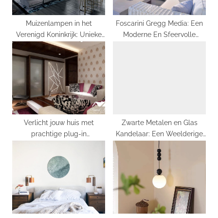
t
:
Muizenlampen in het
Foscarini Gregg Media: Een
Verenigd Koninkrijk: Unieke
Moderne En Sfeervolle
en Schattige
Verlichtingsoptie
Verlichtingsopties!
Verlicht jouw huis met
Zwarte Metalen en Glas
prachtige plug-in
Kandelaar: Een Weelderige
hanglampen
Toevoeging aan Je Interieur