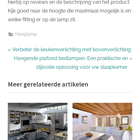
hierbij op reviews en de beschrijving van het product.
Kijk goed naar de hoogte die maximiaal mogelijk is en
welke fitting er op de lamp zit.
Hanglamp
Bericht
P
Verbeter de keukenverlichting met bovenverlichting
r
N
Hangende plafond bedlampen: Een praktische en
navigatie
e
e
stijlvolle oplossing voor uw slaapkamer.
v
x
Meer gerelateerde artikelen
i
t
o
P
u
o
s
s
P
t
o
:
s