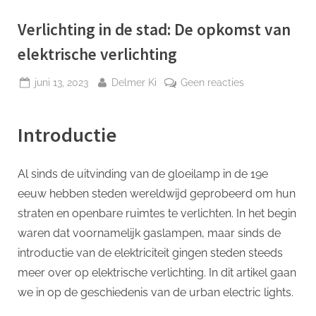
p
Verlichting in de stad: De opkomst van
elektrische verlichting
Geplaatst
Door
op
juni 13, 2023
Delmer Ki
Geen reacties
op
Verlichting
in
Introductie
de
stad:
De
Al sinds de uitvinding van de gloeilamp in de 19e
opkomst
eeuw hebben steden wereldwijd geprobeerd om hun
van
elektrische
straten en openbare ruimtes te verlichten. In het begin
verlichting
waren dat voornamelijk gaslampen, maar sinds de
introductie van de elektriciteit gingen steden steeds
meer over op elektrische verlichting. In dit artikel gaan
we in op de geschiedenis van de urban electric lights.