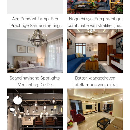
t
:
Aim Pendant Lamp: Een
Noguchi 23n: Een prachtige
Prachtige Samensmelting
combinatie van strakke lijnen
van Vorm en Functie
en organische vormen
Scandinavische Spotlights:
Batterij-aangedreven
Verlichting Die De
tafellampen voor extra
Schoonheid Van De Noordse
gemak
Stijl Benadrukt