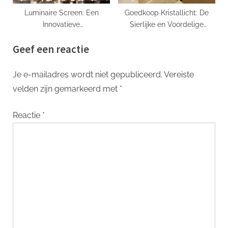
Luminaire Screen: Een
Goedkoop Kristallicht: De
Innovatieve
Sierlijke en Voordelige
Verlichtingsoplossing voor
Manier om Je Huis op te
Geef een reactie
Moderne Interieurs
Fleuren
Je e-mailadres wordt niet gepubliceerd.
Vereiste
velden zijn gemarkeerd met
*
Reactie
*