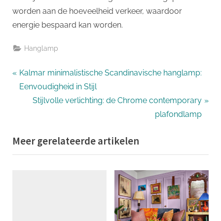
worden aan de hoeveelheid verkeer, waardoor
energie bespaard kan worden.
Hanglamp
Bericht
P
Kalmar minimalistische Scandinavische hanglamp:
r
Eenvoudigheid in Stijl
navigatie
e
N
Stijlvolle verlichting: de Chrome contemporary
v
e
plafondlamp
i
x
Meer gerelateerde artikelen
o
t
u
P
s
o
P
s
o
t
s
: