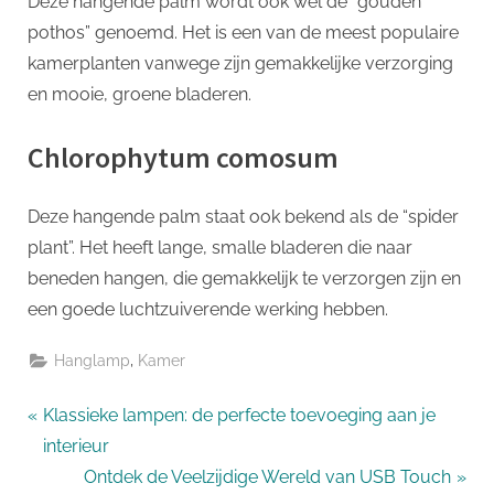
Deze hangende palm wordt ook wel de “gouden
pothos” genoemd. Het is een van de meest populaire
kamerplanten vanwege zijn gemakkelijke verzorging
en mooie, groene bladeren.
Chlorophytum comosum
Deze hangende palm staat ook bekend als de “spider
plant”. Het heeft lange, smalle bladeren die naar
beneden hangen, die gemakkelijk te verzorgen zijn en
een goede luchtzuiverende werking hebben.
,
Hanglamp
Kamer
Bericht
P
Klassieke lampen: de perfecte toevoeging aan je
r
interieur
navigatie
e
N
Ontdek de Veelzijdige Wereld van USB Touch