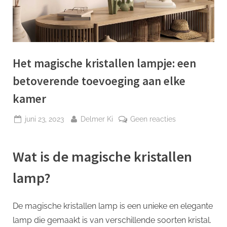
p
Het magische kristallen lampje: een
betoverende toevoeging aan elke
kamer
Geplaatst
Door
op
juni 23, 2023
Delmer Ki
Geen reacties
op
Het
magische
Wat is de magische kristallen
kristallen
lampje:
lamp?
een
betoverende
toevoeging
De magische kristallen lamp is een unieke en elegante
aan
lamp die gemaakt is van verschillende soorten kristal.
elke