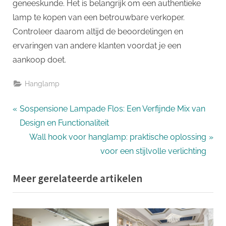
geneeskunde. Het is belangrijk om een authentieke
lamp te kopen van een betrouwbare verkoper.
Controleer daarom altijd de beoordelingen en
ervaringen van andere klanten voordat je een
aankoop doet.
Hanglamp
Bericht
P
Sospensione Lampade Flos: Een Verfijnde Mix van
r
Design en Functionaliteit
navigatie
e
N
Wall hook voor hanglamp: praktische oplossing
v
e
voor een stijlvolle verlichting
i
x
Meer gerelateerde artikelen
o
t
u
P
s
o
P
s