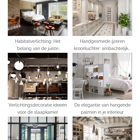
o
t
s
:
t
:
Habitatverlichting: Het
Handgesmede ijzeren
belang van de juiste
kroonluchter: ambachtelijke
verlichting in uw
schoonheid in huis
leefomgeving
Verlichtingsdecoratie ideeën
De elegantie van hangende
voor de slaapkamer
palmen in je interieur