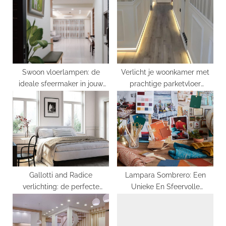
s
o
P
s
o
t
s
:
t
:
Swoon vloerlampen: de
Verlicht je woonkamer met
ideale sfeermaker in jouw
prachtige parketvloer
interieur!
verlichting
Gallotti and Radice
Lampara Sombrero: Een
verlichting: de perfecte
Unieke En Sfeervolle
combinatie tussen elegantie
Toevoeging Aan Jouw
en functionaliteit
Interieur