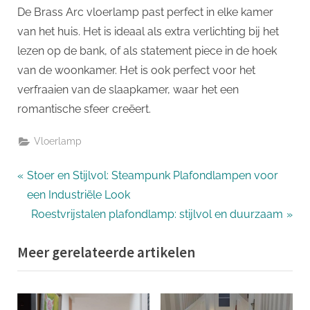
De Brass Arc vloerlamp past perfect in elke kamer
van het huis. Het is ideaal als extra verlichting bij het
lezen op de bank, of als statement piece in de hoek
van de woonkamer. Het is ook perfect voor het
verfraaien van de slaapkamer, waar het een
romantische sfeer creëert.
Vloerlamp
Bericht
P
Stoer en Stijlvol: Steampunk Plafondlampen voor
r
een Industriële Look
navigatie
e
N
Roestvrijstalen plafondlamp: stijlvol en duurzaam
v
e
Meer gerelateerde artikelen
i
x
o
t
u
P