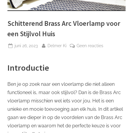
p
Schitterend Brass Arc Vloerlamp voor
een Stijlvol Huis
Geplaatst
Door
op
juni 26, 2023
Delmer Ki
Geen reacties
op
Schitterend
Brass
Introductie
Arc
Vloerlamp
voor
Ben je op zoek naar een vloerlamp die niet alleen
een
functioneel is, maar ook stijlvol? Dan is de Brass Arc
Stijlvol
Huis
vloerlamp misschien wel iets voor jou. Het is een
unieke en mooie toevoeging aan elk huis. In dit artikel
gaan we dieper in op de voordelen van de Brass Arc
vloerlamp en waarom het de perfecte keuze is voor