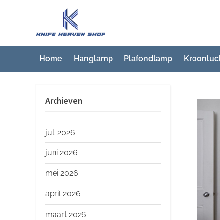
Ga
naar
K
Beste
de
artikelwebsite
n
inhoud
i
Home
Hanglamp
Plafondlamp
Kroonluc
f
e
Archieven
H
e
a
juli 2026
v
juni 2026
e
mei 2026
n
S
april 2026
h
maart 2026