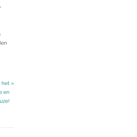
f
n
den
 het
e en
uze!