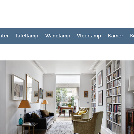
hter
Tafellamp
Wandlamp
Vloerlamp
Kamer
K