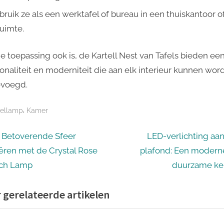
bruik ze als een werktafel of bureau in een thuiskantoor o
uimte.
e toepassing ook is, de Kartell Nest van Tafels bieden ee
ionaliteit en moderniteit die aan elk interieur kunnen wor
voegd.
,
fellamp
Kamer
icht
N
 Betoverende Sfeer
LED-verlichting aan
e
ëren met de Crystal Rose
plafond: Een modern
igatie
x
ch Lamp
duurzame ke
t
 gerelateerde artikelen
P
o
s