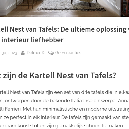
ell Nest van Tafels: De ultieme oplossing
 interieur liefhebber
plaatst
Door
op
i 30, 2023
Delmer Ki
Geen reacties
Kartell
Nest
 zijn de Kartell Nest van Tafels?
van
Tafels:
De
tell Nest van Tafels zijn een set van drie tafels die in elka
ultieme
n, ontworpen door de bekende Italiaanse ontwerper Ann
oplossing
lli Ferrieri. Met hun minimalistische en moderne uitstralin
voor
 ze perfect in elk interieur. De tafels zijn gemaakt van st
elke
interieur
urzaam kunststof en zijn gemakkelijk schoon te maken.