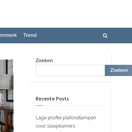
enmerk
Trend
Toggle
zoekformuli
Zoeken
Zoeken
Recente Posts
Lage profiel plafondlampen
voor slaapkamers