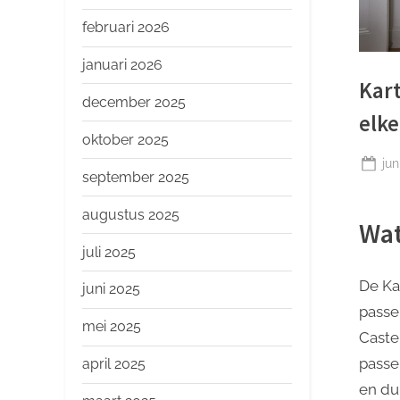
o
p
februari 2026
januari 2026
Kart
december 2025
elke
oktober 2025
Ge
jun
september 2025
op
augustus 2025
Wat
juli 2025
De Kar
juni 2025
passe
mei 2025
Caste
passen
april 2025
en du