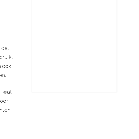
 dat
bruikt
n ook
en.
, wat
voor
nten