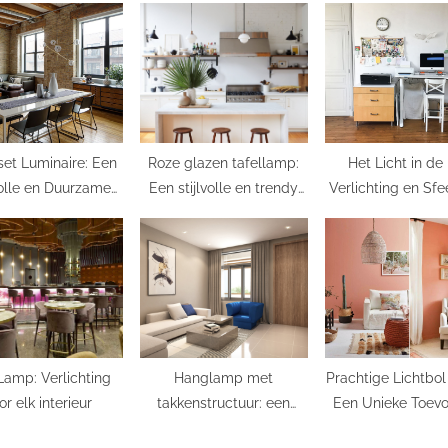
t
:
set Luminaire: Een
Roze glazen tafellamp:
Het Licht in de 
volle en Duurzame
Een stijlvolle en trendy
Verlichting en Sfe
rlichtingskeuze
toevoeging aan jouw
Jouw Thuis
interieur
 Lamp: Verlichting
Hanglamp met
Prachtige Lichtbol
or elk interieur
takkenstructuur: een
Een Unieke Toev
uniek decoratief element
aan Jouw Interi