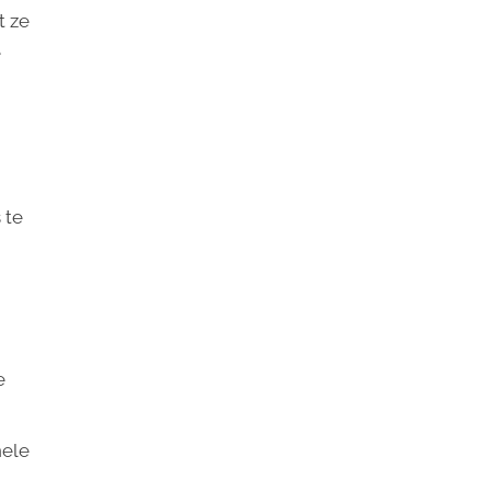
t ze
e
 te
e
nele