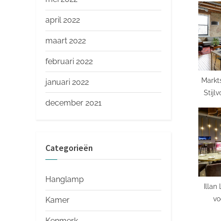
s
april 2022
P
maart 2022
o
s
februari 2022
t
Markt
januari 2022
:
Stijl
december 2021
Ve
Categorieën
Hanglamp
Illan
vo
Kamer
Kenmerk