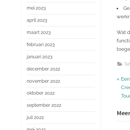
Ge
mei 2023
werkr
april 2023
Wat d
maart 2023
funct
februari 2023
toege
januari 2023
Ta
december 2022
Ber
P
Een
november 2022
r
Cre
nav
oktober 2022
e
Tou
v
september 2022
Meer
i
juli 2022
o
u
mei 2022