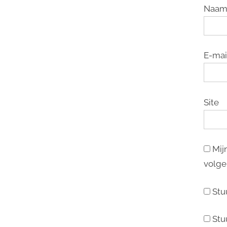
Naa
E-mai
Site
Mij
volge
Stu
Stu