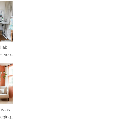
Hal:
er voor
 Vaas –
oeging
eur!