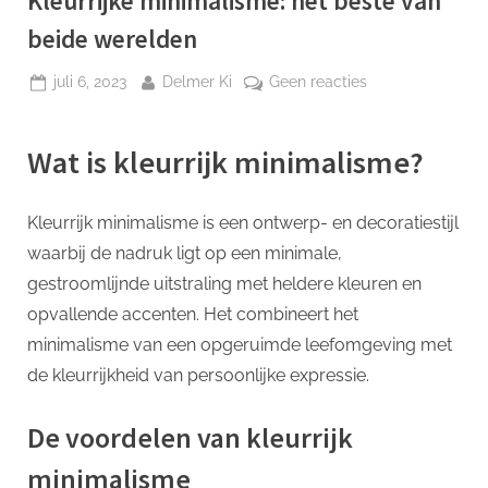
Kleurrijke minimalisme: het beste van
p
beide werelden
Geplaatst
Door
op
juli 6, 2023
Delmer Ki
Geen reacties
op
Kleurrijke
minimalisme:
Wat is kleurrijk minimalisme?
het
beste
van
Kleurrijk minimalisme is een ontwerp- en decoratiestijl
beide
waarbij de nadruk ligt op een minimale,
werelden
gestroomlijnde uitstraling met heldere kleuren en
opvallende accenten. Het combineert het
minimalisme van een opgeruimde leefomgeving met
de kleurrijkheid van persoonlijke expressie.
De voordelen van kleurrijk
minimalisme