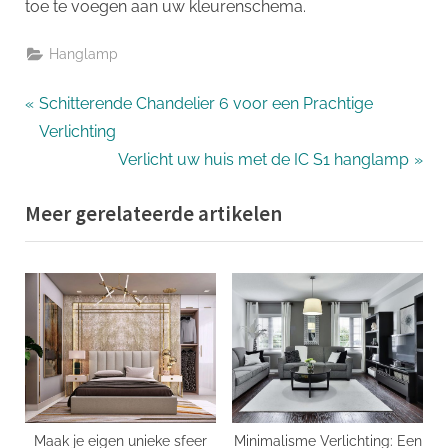
toe te voegen aan uw kleurenschema.
Hanglamp
Bericht
P
Schitterende Chandelier 6 voor een Prachtige
r
Verlichting
navigatie
e
N
Verlicht uw huis met de IC S1 hanglamp
v
e
Meer gerelateerde artikelen
i
x
o
t
u
P
s
o
P
s
o
t
s
:
t
:
Maak je eigen unieke sfeer
Minimalisme Verlichting: Een