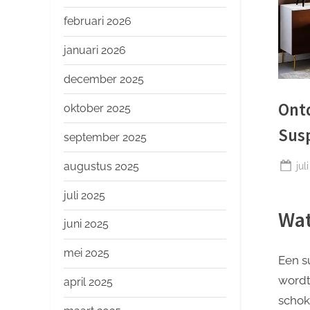
o
p
februari 2026
januari 2026
december 2025
Ont
oktober 2025
Sus
september 2025
Ge
augustus 2025
jul
op
juli 2025
Wat
juni 2025
mei 2025
Een s
wordt
april 2025
schok