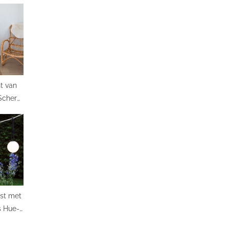
t van
 Scherm
werk
st met
s Hue-