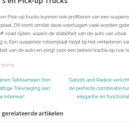
’s en Pick-up Trucks
 en Pick-up trucks kunnen ook profiteren van een suspens
rplaat. Dit komt omdat deze voertuigen vaak worden gebr
ff-road rijden, waarin de stabiliteit van de auto van vitaal
g is. Een suspensie roteerplaat helpt bij het verbeteren v
iteit van de auto en zorgt voor een betere tractie op ruw te
nglamp
icht
N
ijnen Tafellampen: Een
Gallotti and Radice verlich
e
attige Toevoeging aan
de perfecte combinatie tu
igatie
x
w Interieur!
elegantie en functional
t
 gerelateerde artikelen
P
o