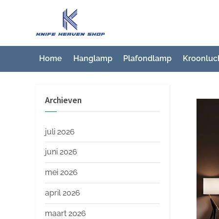
Ga
naar
K
Beste
de
artikelwebsite
n
inhoud
i
Home
Hanglamp
Plafondlamp
Kroonluc
f
e
Archieven
H
e
a
juli 2026
v
juni 2026
e
mei 2026
n
S
april 2026
h
maart 2026