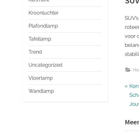
SUV
Kroonluchter
SUV’s
Plafondlamp
rotee
voor o
Tafellamp
belan
Trend
stabil
Uncategorized
Ha
Vloerlamp
Ber
P
Kon
Wandlamp
r
Sch
nav
e
Jou
v
Meer
i
o