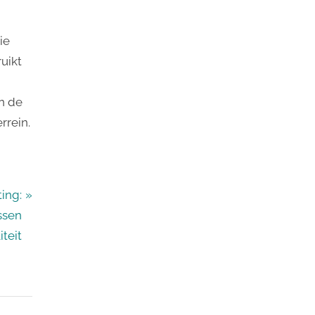
ie
uikt
an de
rrein.
ting:
ssen
iteit