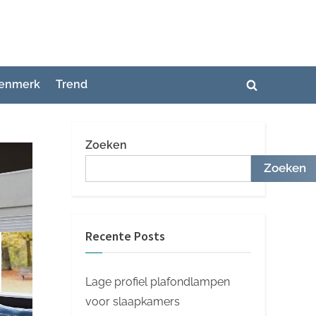
enmerk
Trend
Toggle
zoekformuli
Zoeken
Zoeken
Recente Posts
Lage profiel plafondlampen
voor slaapkamers