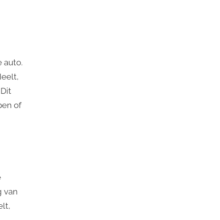
 auto.
eelt,
Dit
pen of
e
g van
lt,