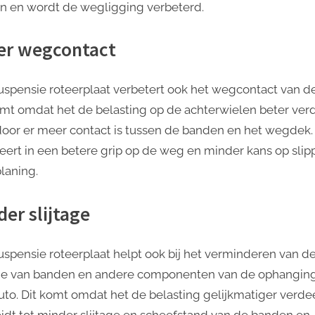
 en wordt de wegligging verbeterd.
er wegcontact
uspensie roteerplaat verbetert ook het wegcontact van de
omt omdat het de belasting op de achterwielen beter verd
oor er meer contact is tussen de banden en het wegdek. 
teert in een betere grip op de weg en minder kans op slip
laning.
der slijtage
uspensie roteerplaat helpt ook bij het verminderen van d
age van banden en andere componenten van de ophangin
uto. Dit komt omdat het de belasting gelijkmatiger verdee
eidt tot minder slijtage en scheefstand van de banden en