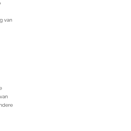
p
ng van
e
 van
andere