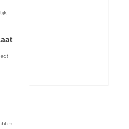
ijk
laat
iedt
ochten