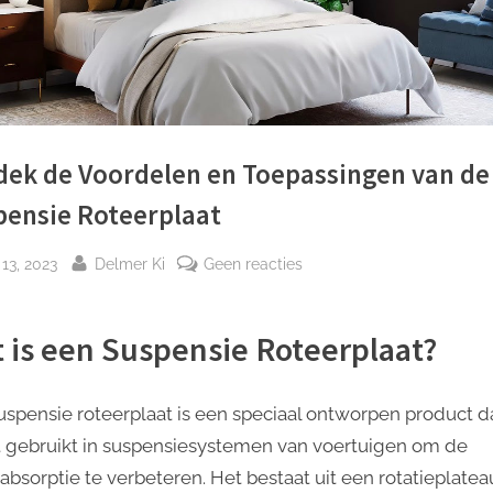
dek de Voordelen en Toepassingen van de
pensie Roteerplaat
plaatst
Door
op
i 13, 2023
Delmer Ki
Geen reacties
Ontdek
de
 is een Suspensie Roteerplaat?
Voordelen
en
Toepassingen
uspensie roteerplaat is een speciaal ontworpen product d
van
 gebruikt in suspensiesystemen van voertuigen om de
de
absorptie te verbeteren. Het bestaat uit een rotatieplatea
Suspensie