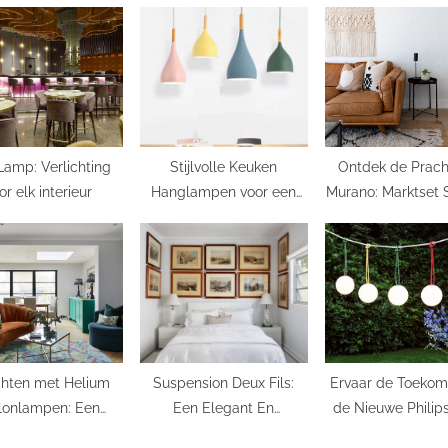
s
t
:
 Lamp: Verlichting
Stijlvolle Keuken
Ontdek de Prach
or elk interieur
Hanglampen voor een
Murano: Marktset
Modern en Praktisch
als Een Kunst
Interieur
chten met Helium
Suspension Deux Fils:
Ervaar de Toekom
lonlampen: Een
Een Elegant En
de Nieuwe Philip
dembenemend
Functioneel
verlichting