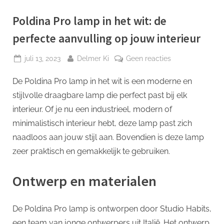
p
Poldina Pro lamp in het wit: de
perfecte aanvulling op jouw interieur
Geplaatst
Door
op
juli 13, 2023
Delmer Ki
Geen reacties
op
Poldina
De Poldina Pro lamp in het wit is een moderne en
Pro
lamp
stijlvolle draagbare lamp die perfect past bij elk
in
interieur. Of je nu een industrieel, modern of
het
minimalistisch interieur hebt, deze lamp past zich
wit:
naadloos aan jouw stijl aan. Bovendien is deze lamp
de
perfecte
zeer praktisch en gemakkelijk te gebruiken.
aanvulling
op
Ontwerp en materialen
jouw
interieur
De Poldina Pro lamp is ontworpen door Studio Habits,
een team van jonge ontwerpers uit Italië. Het ontwerp