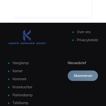
Over ons
Privacybeleid
Hanglamp
Nieuwsbrief
Kamer
Abonneren
Kenmerk
Kroonluchter
Plafondlamp
Tafellamp