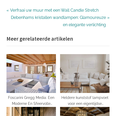
Bericht
P
Verfraai uw muur met een Wall Candle Stretch
r
N
Debenhams kristallen wandlampen: Glamoureuze
navigatie
e
e
en elegante verlichting
v
x
Meer gerelateerde artikelen
i
t
o
P
u
o
s
s
P
t
o
:
s
t
:
Foscarini Gregg Media: Een
Heldere kunststof lampvoet
Moderne En Sfeervolle
voor een eigentijdse
Verlichtingsoptie
uitstraling