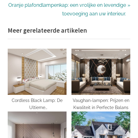
navigatie
N
e
Oranje plafondlampenkap: een vrolijke en levendige
e
v
toevoeging aan uw interieur.
x
i
Meer gerelateerde artikelen
t
o
P
u
o
s
s
P
t
o
:
s
t
:
Cordless Black Lamp: De
Vaughan-lampen: Prijzen en
Ultieme
Kwaliteit in Perfecte Balans
Verlichtingsoplossing voor
Een Stijlvol Interieur