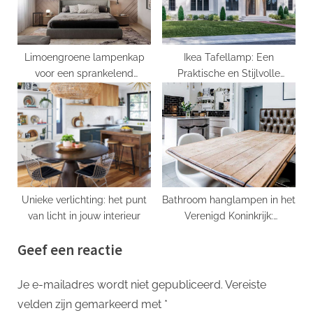
Limoengroene lampenkap
Ikea Tafellamp: Een
voor een sprankelend
Praktische en Stijlvolle
interieur
Verlichtingsoptie voor Elk
Interieur
Unieke verlichting: het punt
Bathroom hanglampen in het
van licht in jouw interieur
Verenigd Koninkrijk:
Verlichting om uw badkamer
Geef een reactie
te verfraaien
Je e-mailadres wordt niet gepubliceerd.
Vereiste
velden zijn gemarkeerd met
*