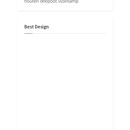
houten driepoot vloerlamp
Best Design