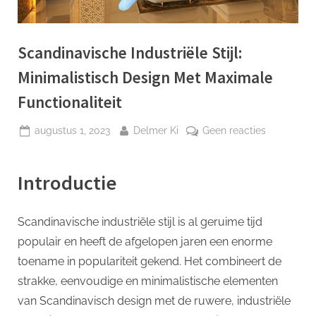
p
Scandinavische Industriële Stijl:
Minimalistisch Design Met Maximale
Functionaliteit
Geplaatst
Door
op
augustus 1, 2023
Delmer Ki
Geen reacties
op
Scandinav
Industriële
Introductie
Stijl:
Minimalist
Design
Scandinavische industriële stijl is al geruime tijd
Met
populair en heeft de afgelopen jaren een enorme
Maximale
Functionali
toename in populariteit gekend. Het combineert de
strakke, eenvoudige en minimalistische elementen
van Scandinavisch design met de ruwere, industriële