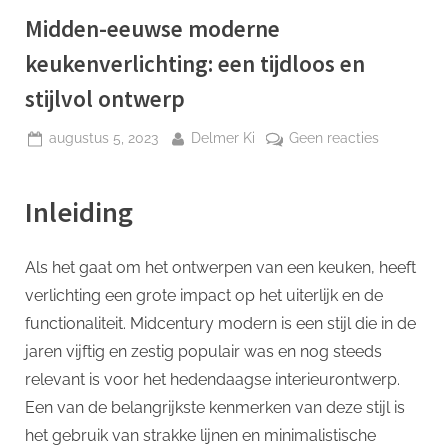
p
Midden-eeuwse moderne
keukenverlichting: een tijdloos en
stijlvol ontwerp
Geplaatst
Door
op
augustus 5, 2023
Delmer Ki
Geen reacties
op
Midden-
eeuwse
Inleiding
moderne
keukenverl
een
Als het gaat om het ontwerpen van een keuken, heeft
tijdloos
verlichting een grote impact op het uiterlijk en de
en
stijlvol
functionaliteit. Midcentury modern is een stijl die in de
ontwerp
jaren vijftig en zestig populair was en nog steeds
relevant is voor het hedendaagse interieurontwerp.
Een van de belangrijkste kenmerken van deze stijl is
het gebruik van strakke lijnen en minimalistische