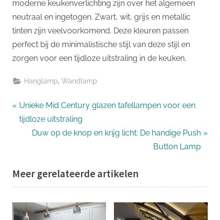
moderne keukenverlichting zijn over het algemeen
neutraal en ingetogen. Zwart, wit, grijs en metallic
tinten zijn veelvoorkomend. Deze kleuren passen
perfect bij de minimalistische stijl van deze stijl en
zorgen voor een tijdloze uitstraling in de keuken.
,
Hanglamp
Wandlamp
Bericht
P
Unieke Mid Century glazen tafellampen voor een
r
tijdloze uitstraling
navigatie
e
N
Duw op de knop en krijg licht: De handige Push
v
e
Button Lamp
i
x
Meer gerelateerde artikelen
o
t
u
P
s
o
P
s