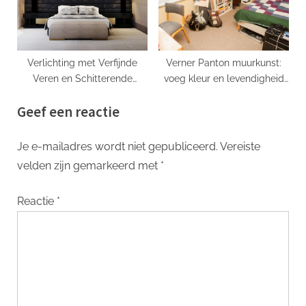
Verlichting met Verfijnde
Verner Panton muurkunst:
Veren en Schitterende
voeg kleur en levendigheid
Kristallen (Verlichting met
toe aan uw interieur
Geef een reactie
verfijnde veren en
schitterende kristallen)
Je e-mailadres wordt niet gepubliceerd.
Vereiste
velden zijn gemarkeerd met
*
Reactie
*