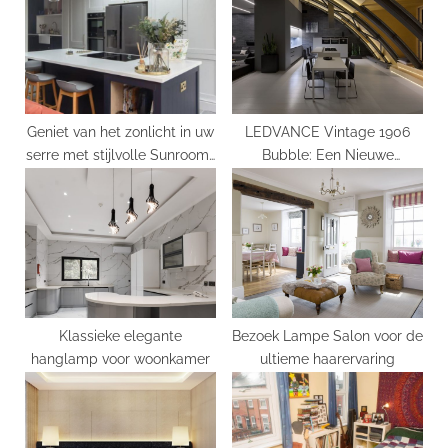
o
t
s
:
t
:
Geniet van het zonlicht in uw
LEDVANCE Vintage 1906
serre met stijlvolle Sunroom-
Bubble: Een Nieuwe
verlichting
Interpretatie van Retro
Verlichting
Klassieke elegante
Bezoek Lampe Salon voor de
hanglamp voor woonkamer
ultieme haarervaring