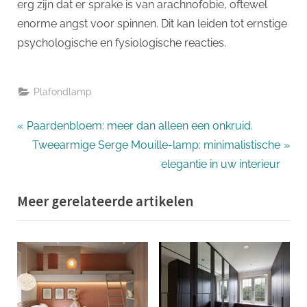
erg zijn dat er sprake is van arachnofobie, oftewel
enorme angst voor spinnen. Dit kan leiden tot ernstige
psychologische en fysiologische reacties.
Plafondlamp
Bericht
P
Paardenbloem: meer dan alleen een onkruid.
r
N
Tweearmige Serge Mouille-lamp: minimalistische
navigatie
e
e
elegantie in uw interieur
v
x
Meer gerelateerde artikelen
i
t
o
P
u
o
s
s
P
t
o
: