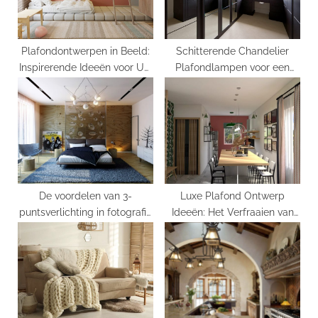
s
t
:
Plafondontwerpen in Beeld:
Schitterende Chandelier
Inspirerende Ideeën voor Uw
Plafondlampen voor een
Interieur
Verfijnde Stijl
De voordelen van 3-
Luxe Plafond Ontwerp
puntsverlichting in fotografie
Ideeën: Het Verfraaien van
en video
uw Ruimte met Stijl en
Klasse