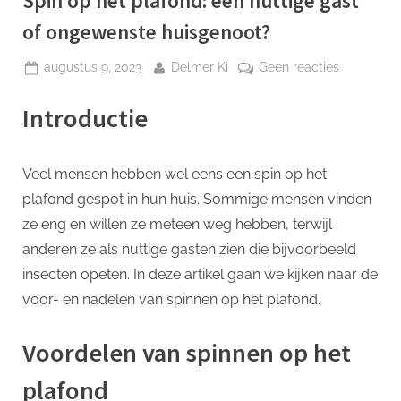
Spin op het plafond: een nuttige gast
p
of ongewenste huisgenoot?
Geplaatst
Door
op
augustus 9, 2023
Delmer Ki
Geen reacties
op
Spin
op
Introductie
het
plafond:
een
Veel mensen hebben wel eens een spin op het
nuttige
plafond gespot in hun huis. Sommige mensen vinden
gast
ze eng en willen ze meteen weg hebben, terwijl
of
anderen ze als nuttige gasten zien die bijvoorbeeld
ongewens
huisgenoo
insecten opeten. In deze artikel gaan we kijken naar de
voor- en nadelen van spinnen op het plafond.
Voordelen van spinnen op het
plafond