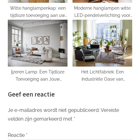
Witte hanglampenkap: een
Moderne hanglampen witte
tijdloze toevoeging aan uw
LED-pendelverlichting voor
interieur
eigentijdse woon- en
eetkamer keukeneiland
Ijzeren Lamp: Een Tijdloze
Het Lichtfabriek: Een
Toevoeging aan Jouw
Industriële Oase van
Interieur
Creativiteit en Verlichting
Geef een reactie
Je e-mailadres wordt niet gepubliceerd.
Vereiste
velden zijn gemarkeerd met
*
Reactie
*