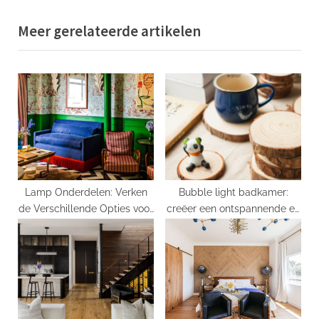
v
x
Meer gerelateerde artikelen
i
t
o
P
u
o
s
s
P
t
o
:
s
t
:
Lamp Onderdelen: Verken
Bubble light badkamer:
de Verschillende Opties voor
creëer een ontspannende en
Verlichtingsaccessoires
stijlvolle sfeer