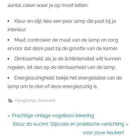
aantal zaken waar je op moet letten:
Kleur en stijl: kies een pear lamp die past bij je
interieur.
Maat: controleer de maat van de lamp en zorg
ervoor dat deze past bij de grootte van de kamer.
Dimbaarheid: als je de lichtintensiteit wilt kunnen
regelen, let dan op de dimbaarheid van de lamp.
Energiezuinigheid: bekijk het energielabel van de
lamp om te zien of deze energiezuinig is.
,
Hanglamp
Kenmerk
Bericht
P
Prachtige vintage vogelkooi tekening
r
N
Klosz do kuchni: Stijlvolle en praktische verlichting
navigatie
e
e
voor jouw keuken!