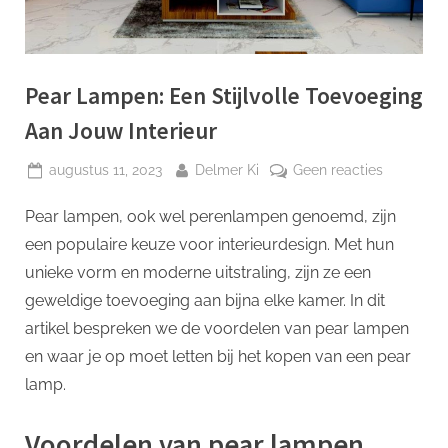
p
Pear Lampen: Een Stijlvolle Toevoeging
Aan Jouw Interieur
Geplaatst
Door
op
augustus 11, 2023
Delmer Ki
Geen reacties
op
Pear
Pear lampen, ook wel perenlampen genoemd, zijn
Lampen:
Een
een populaire keuze voor interieurdesign. Met hun
Stijlvolle
unieke vorm en moderne uitstraling, zijn ze een
Toevoegi
geweldige toevoeging aan bijna elke kamer. In dit
Aan
artikel bespreken we de voordelen van pear lampen
Jouw
Interieur
en waar je op moet letten bij het kopen van een pear
lamp.
Voordelen van pear lampen