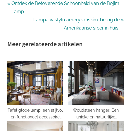
Bericht
P
Ontdek de Betoverende Schoonheid van de Bojim
r
Lamp
navigatie
e
N
Lampa w stylu amerykańskim: breng de
v
e
Amerikaanse sfeer in huis!
i
x
Meer gerelateerde artikelen
o
t
u
P
s
o
P
s
o
t
s
:
t
:
Tafel globe lamp: een stijlvol
Woudsteen hanger: Een
en functioneel accessoire
unieke en natuurlijke
voor jouw interieur
accessoire voor elke
gelegenheid