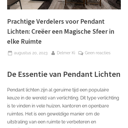
p
Prachtige Verdelers voor Pendant
Lichten: Creëer een Magische Sfeer in
elke Ruimte
Geplaatst
Door
op
augustus 20, 2023
Delmer Ki
Geen reacties
op
Prachtig
Verdeler
De Essentie van Pendant Lichten
voor
Pendant
Lichten:
Pendant lichten zijn al geruime tijd een populaire
Creëer
keuze in de wereld van verlichting. Dit type verlichting
een
Magisch
is te vinden in vele huizen, kantoren en openbare
Sfeer
ruimtes. Het is een geweldige manier om de
in
uitstraling van een ruimte te verbeteren en
elke