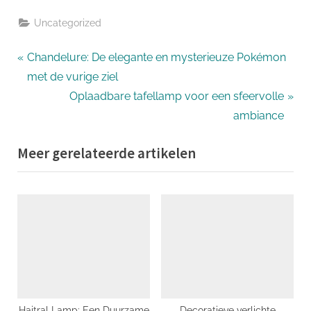
Uncategorized
Bericht
P
Chandelure: De elegante en mysterieuze Pokémon
r
met de vurige ziel
navigatie
e
N
Oplaadbare tafellamp voor een sfeervolle
v
e
ambiance
i
x
Meer gerelateerde artikelen
o
t
u
P
s
o
P
s
o
t
s
:
t
:
Haitral Lamp: Een Duurzame
Decoratieve verlichte