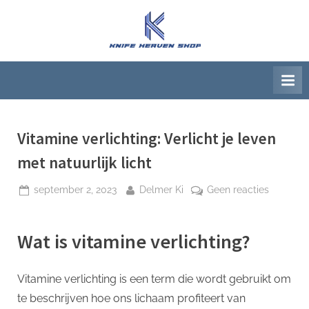
Ga
naar
K
Beste
de
artikelwebsite
n
inhoud
i
f
e
H
Vitamine verlichting: Verlicht je leven
e
met natuurlijk licht
a
Geplaatst
Door
op
september 2, 2023
Delmer Ki
Geen reacties
v
op
Vitamine
e
verlichtin
n
Wat is vitamine verlichting?
Verlicht
S
je
h
leven
Vitamine verlichting is een term die wordt gebruikt om
met
o
te beschrijven hoe ons lichaam profiteert van
natuurlijk