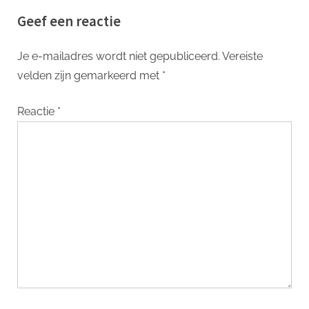
Verlichting voor Jouw
verbetert
Geef een reactie
Interieur
Je e-mailadres wordt niet gepubliceerd.
Vereiste
velden zijn gemarkeerd met
*
Reactie
*