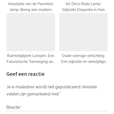
Installatie van de Parentesi
Art Deco Rode Lamp:
lamp: Breng een modern
Stijlvolle Elegantie in Huis
tintje aan uw interieur
Ruimtetijdperk Lampen: Een
Ovale vormige verlichting:
Futuristische Toevoeging aan
Een stijlvolle en veelzijdige
uw Huisdecor
keuze voor elke ruimte
Geef een reactie
Je e-mailadres wordt niet gepubliceerd.
Vereiste
velden zijn gemarkeerd met
*
Reactie
*