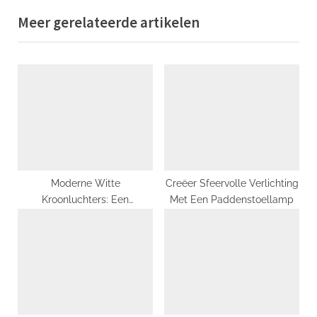
x
i
Meer gerelateerde artikelen
t
o
P
u
o
s
s
P
t
o
:
s
t
:
Moderne Witte
Creëer Sfeervolle Verlichting
Kroonluchters: Een
Met Een Paddenstoellamp
Compleet Nieuwe Look voor
Jouw Interieur