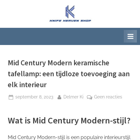
Ga
naar
K
Beste
de
artikelwebsite
n
inhoud
i
f
e
H
Mid Century Modern keramische
e
tafellamp: een tijdloze toevoeging aan
a
elk interieur
v
e
Geplaatst
Door
op
september 8, 2023
Delmer Ki
Geen reacties
op
Mid
n
Century
S
Wat is Mid Century Modern-stijl?
Modern
h
keramis
o
tafellam
Mid Century Modern-stijl is een populaire interieurstijl
een