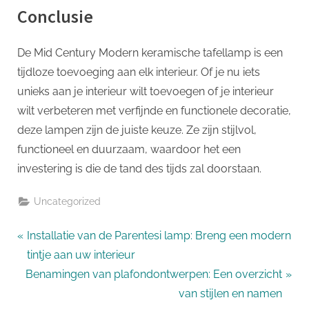
Conclusie
De Mid Century Modern keramische tafellamp is een
tijdloze toevoeging aan elk interieur. Of je nu iets
unieks aan je interieur wilt toevoegen of je interieur
wilt verbeteren met verfijnde en functionele decoratie,
deze lampen zijn de juiste keuze. Ze zijn stijlvol,
functioneel en duurzaam, waardoor het een
investering is die de tand des tijds zal doorstaan.
Uncategorized
Bericht
P
Installatie van de Parentesi lamp: Breng een modern
r
tintje aan uw interieur
navigatie
N
e
Benamingen van plafondontwerpen: Een overzicht
e
v
van stijlen en namen