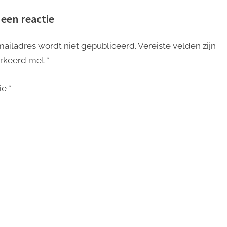
ruimte
op Prachtige Ontwerpen
 een reactie
mailadres wordt niet gepubliceerd.
Vereiste velden zijn
rkeerd met
*
ie
*