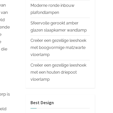
van
Moderne ronde inbouw
 van
plafondlampen
eld
Sfeervolle gerookt amber
gende
glazen slaapkamer wandlamp
e
Creëer een gezellige leeshoek
e
met boogvormige matzwarte
 die
vloerlamp
Creëer een gezellige leeshoek
met een houten driepoot
vloerlamp
erp is
Best Design
teld