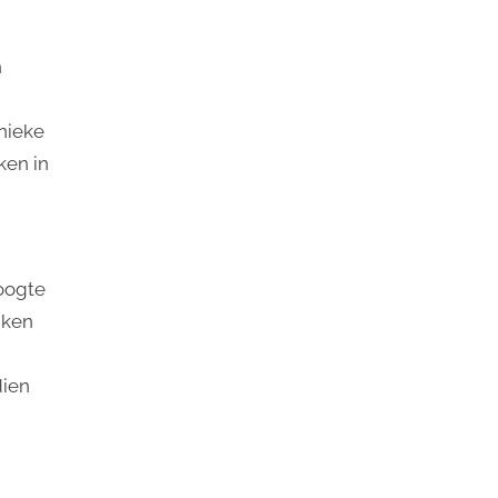
n
unieke
ken in
oogte
iken
dien