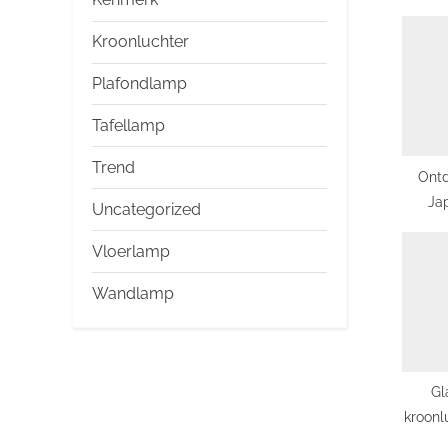
u
s
Kroonluchter
P
Plafondlamp
o
Tafellamp
s
t
Trend
Ontd
:
Ja
Uncategorized
lampe
Vloerlamp
Neder
Wandlamp
Gl
kroonl
kun