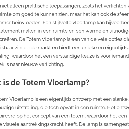
Jouw
 niet alleen praktische toepassingen, zoals het verlichten 
Interieur
uimte om goed te kunnen zien, maar het kan ook de sfeer
amer beïnvloeden. Een stijlvolle vloerlamp kan bijvoorbe
tatement maken in een ruimte en een warme en uitnodi
 creëren. De Totem Vloerlamp is een van de vele opties di
ikbaar zijn op de markt en biedt een unieke en eigentijds
raling, waardoor het een verstandige keuze is voor iemand
k is naar nieuwe verlichting.
 is de Totem Vloerlamp?
tem Vloerlamp is een eigentijds ontwerp met een slanke,
udige uitstraling, die toch opvalt in een ruimte. Het ontw
pireerd op het concept van een totem, waardoor het een
e visuele aantrekkingskracht heeft. De lamp is samenges