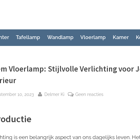
hter
Tafellamp
Wandlamp
Vloerlamp
Kamer
K
m Vloerlamp: Stijlvolle Verlichting voor
rieur
plaatst
Door
op
ptember 10, 2023
Delmer Ki
Geen reacties
Totem
Vloerlamp:
roductie
Stijlvolle
Verlichting
voor
hting is een belangrijk aspect van ons dagelijks leven. He