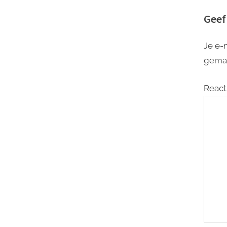
Geef
Je e-
gema
React