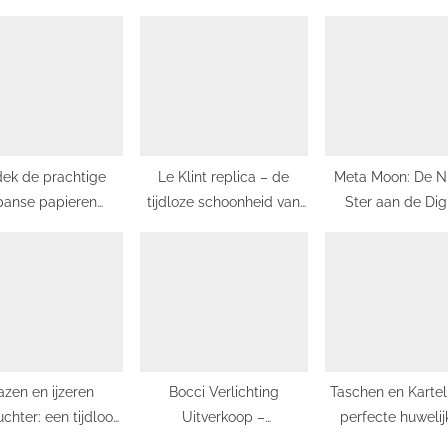
s
t
:
ek de prachtige
Le Klint replica – de
Meta Moon: De N
panse papieren
tijdloze schoonheid van
Ster aan de Dig
n ontworpen door
Deens design
Horizon
landse designers
azen en ijzeren
Bocci Verlichting
Taschen en Kartel
uchter: een tijdloos
Uitverkoop –
perfecte huwelij
stwerk voor elke
Waanzinnige Kortingen
design en function