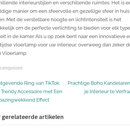
illende interieurstijlen en verschillende ruimtes. Het is e
dige manier om een ​​sfeervolle en gezellige sfeer in huis
n. Met de verstelbare hoogte en lichtintensiteit is het
kelijk om de perfecte verlichting te bieden voor elk typ
teit in de kamer. Als u op zoek bent naar een innovatieve 
tijdse vloerlamp voor uw interieur, overweeg dan zeker d
 Vloerlamp.
categorized
icht
N
htgevende Ring van TikTok:
Prachtige Boho Kandelare
e
 Trendy Accessoire met Een
je Interieur te Verfr
igatie
x
bazingwekkend Effect
t
 gerelateerde artikelen
P
o