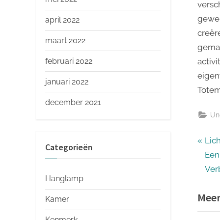
versch
gewel
april 2022
creëre
maart 2022
gemak
februari 2022
activi
eigen
januari 2022
Totem
december 2021
Un
Ber
P
Lic
Categorieën
r
Een
nav
e
Ver
Hanglamp
v
Meer
i
Kamer
o
Kenmerk