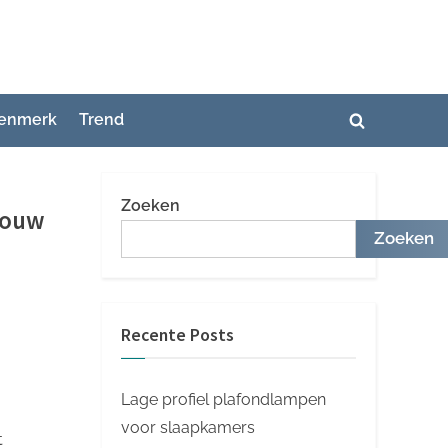
enmerk
Trend
Toggle
zoekformuli
Zoeken
 Jouw
Zoeken
Recente Posts
Lage profiel plafondlampen
voor slaapkamers
t