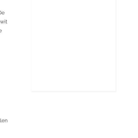
De
 wit
e
jlen