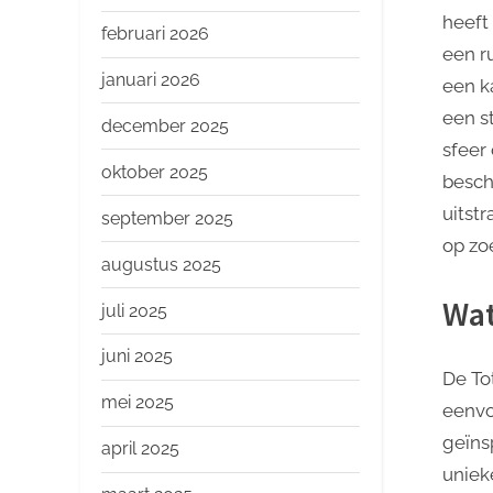
o
heeft
p
februari 2026
een r
januari 2026
een k
een s
december 2025
sfeer
oktober 2025
besch
uitst
september 2025
op zoe
augustus 2025
Wat
juli 2025
juni 2025
De To
mei 2025
eenvo
geïns
april 2025
uniek