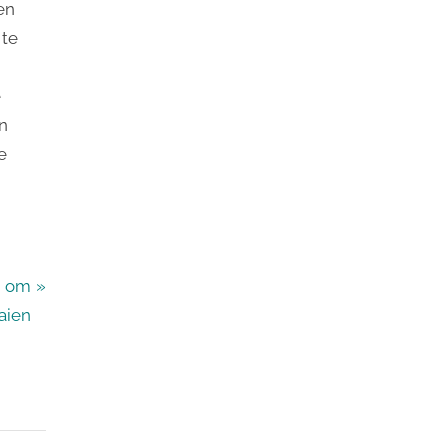
en
 te
e
en
e
n om
aaien