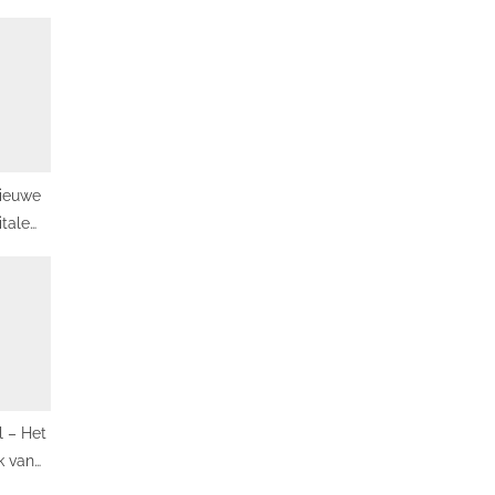
ieuwe
itale
l – Het
k van
aliteit