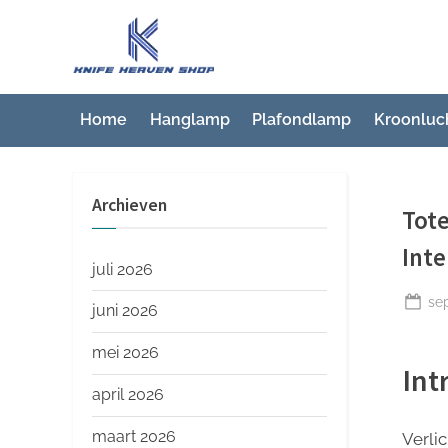
Ga
naar
K
Beste
de
artikelwebsite
n
inhoud
i
Home
Hanglamp
Plafondlamp
Kroonluc
f
e
Archieven
H
Tote
e
Inte
a
juli 2026
v
Ge
se
juni 2026
op
e
mei 2026
n
Int
S
april 2026
h
maart 2026
Verlic