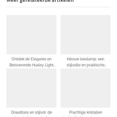
o
t
u
P
s
o
P
s
o
t
s
:
t
:
Ontdek de Elegante en
Inbouw leeslamp: een
Betoverende Huxley Light
stijlvolle en praktische
van John Lewis
verlichtingsoplossing
Draadloos en stijlvol: de
Prachtige kristallen