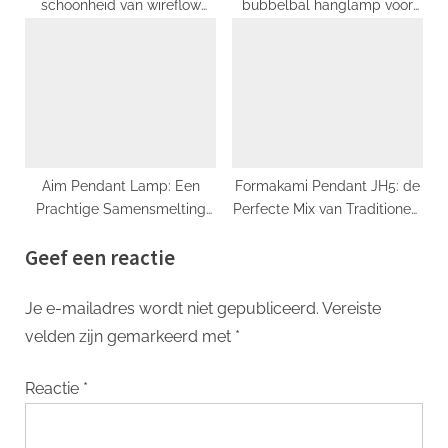
schoonheid van wireflow
bubbelbal hanglamp voor
verlichting
een verbluffend interieur
Aim Pendant Lamp: Een
Formakami Pendant JH5: de
Prachtige Samensmelting
Perfecte Mix van Traditioneel
van Vorm en Functie
en Modern Ontwerp
Geef een reactie
Je e-mailadres wordt niet gepubliceerd.
Vereiste
velden zijn gemarkeerd met
*
Reactie
*