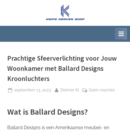
Ga
naar
K
Beste
de
artikelwebsite
n
inhoud
i
f
e
H
Prachtige Sfeerverlichting voor Jouw
e
Woonkamer met Ballard Designs
a
Kroonluchters
v
e
Geplaatst
Door
op
september 13, 2023
Delmer Ki
Geen reacties
op
Prachti
n
Sfeerver
S
Wat is Ballard Designs?
voor
h
Jouw
o
Woonka
Ballard Designs is een Amerikaanse meubel- en
met