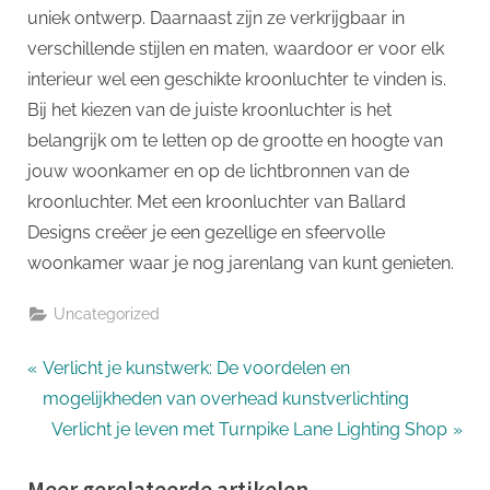
uniek ontwerp. Daarnaast zijn ze verkrijgbaar in
verschillende stijlen en maten, waardoor er voor elk
interieur wel een geschikte kroonluchter te vinden is.
Bij het kiezen van de juiste kroonluchter is het
belangrijk om te letten op de grootte en hoogte van
jouw woonkamer en op de lichtbronnen van de
kroonluchter. Met een kroonluchter van Ballard
Designs creëer je een gezellige en sfeervolle
woonkamer waar je nog jarenlang van kunt genieten.
Uncategorized
Bericht
P
Verlicht je kunstwerk: De voordelen en
r
mogelijkheden van overhead kunstverlichting
navigatie
e
N
Verlicht je leven met Turnpike Lane Lighting Shop
v
e
Meer gerelateerde artikelen
i
x