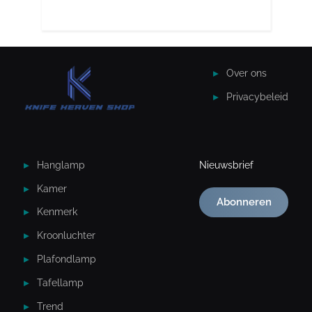
Over ons
Privacybeleid
Hanglamp
Nieuwsbrief
Kamer
Abonneren
Kenmerk
Kroonluchter
Plafondlamp
Tafellamp
Trend