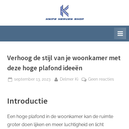
Ga
naar
K
Beste
de
artikelwebsite
n
inhoud
i
f
e
H
Verhoog de stijl van je woonkamer met
e
deze hoge plafond ideeën
a
Geplaatst
Door
op
september 13, 2023
Delmer Ki
Geen reacties
v
op
Verhoo
e
de
n
Introductie
stijl
S
van
h
je
Een hoge plafond in de woonkamer kan de ruimte
woonka
o
groter doen lijken en meer luchtigheid en licht
met