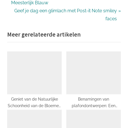
r
Meesterlijk Blauw
navigatie
e
N
Geef je dag een glimlach met Post-it Note smiley
v
e
faces
i
x
Meer gerelateerde artikelen
o
t
u
P
s
o
P
s
o
t
s
:
t
:
Geniet van de Natuurlijke
Benamingen van
Schoonheid van de Bloemen
plafondontwerpen: Een
in de Schaduw
overzicht van stijlen en
namen