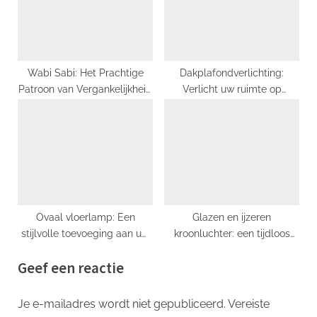
Wabi Sabi: Het Prachtige
Dakplafondverlichting:
Patroon van Vergankelijkheid
Verlicht uw ruimte op
en Eenvoud
stijlvolle wijze!
Ovaal vloerlamp: Een
Glazen en ijzeren
stijlvolle toevoeging aan uw
kroonluchter: een tijdloos
interieur
kunstwerk voor elke ruimte
Geef een reactie
Je e-mailadres wordt niet gepubliceerd.
Vereiste