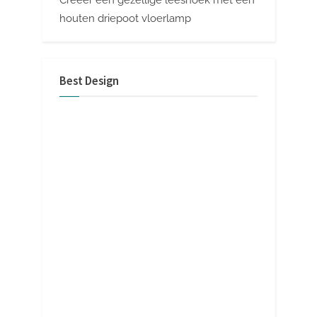
Creëer een gezellige leeshoek met een
houten driepoot vloerlamp
Best Design