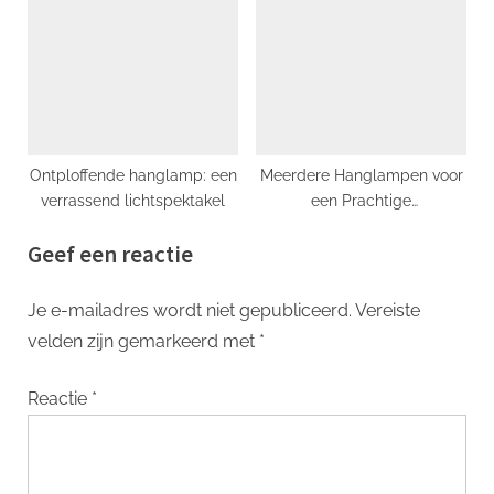
functionaliteit en elegantie
Cordless Task Lamp!
Ontploffende hanglamp: een
Meerdere Hanglampen voor
verrassend lichtspektakel
een Prachtige
Plafondverlichting
Geef een reactie
Je e-mailadres wordt niet gepubliceerd.
Vereiste
velden zijn gemarkeerd met
*
Reactie
*