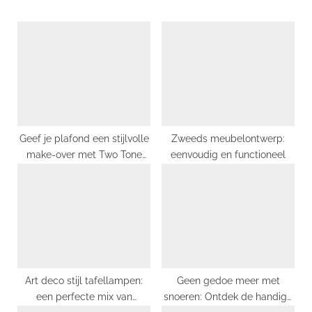
u
P
s
o
P
s
o
t
s
:
t
:
Geef je plafond een stijlvolle
Zweeds meubelontwerp:
make-over met Two Tone
eenvoudig en functioneel
Ceilings
Art deco stijl tafellampen:
Geen gedoe meer met
een perfecte mix van
snoeren: Ontdek de handige