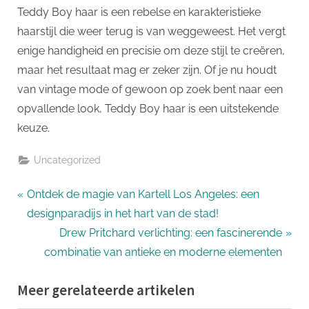
Teddy Boy haar is een rebelse en karakteristieke
haarstijl die weer terug is van weggeweest. Het vergt
enige handigheid en precisie om deze stijl te creëren,
maar het resultaat mag er zeker zijn. Of je nu houdt
van vintage mode of gewoon op zoek bent naar een
opvallende look, Teddy Boy haar is een uitstekende
keuze.
Uncategorized
Bericht
P
Ontdek de magie van Kartell Los Angeles: een
r
designparadijs in het hart van de stad!
navigatie
e
N
Drew Pritchard verlichting: een fascinerende
v
e
combinatie van antieke en moderne elementen
i
x
Meer gerelateerde artikelen
o
t