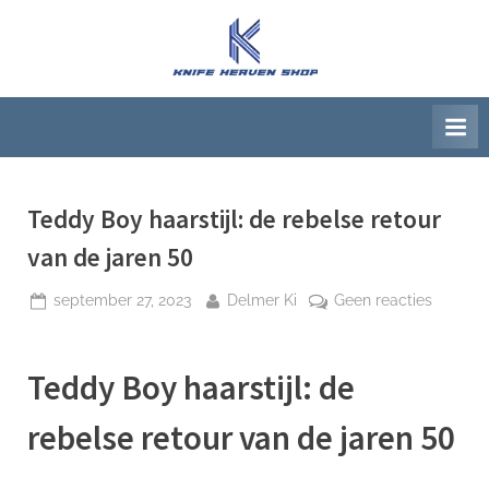
Ga
naar
K
Beste
de
artikelwebsite
n
inhoud
i
f
e
H
Teddy Boy haarstijl: de rebelse retour
e
van de jaren 50
a
Geplaatst
Door
op
september 27, 2023
Delmer Ki
Geen reacties
v
op
Teddy
e
Boy
n
Teddy Boy haarstijl: de
haarstijl
S
de
rebelse retour van de jaren 50
h
rebelse
retour
o
van