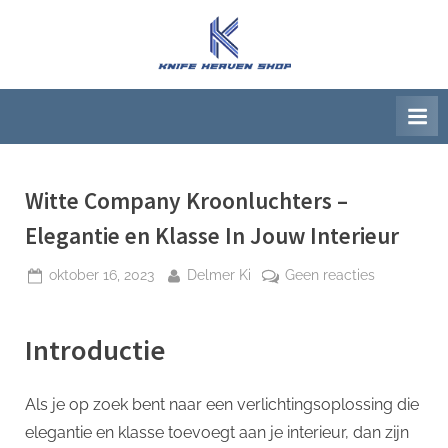
Ga
naar
K
Beste
de
artikelwebsite
n
inhoud
i
f
e
H
Witte Company Kroonluchters –
e
Elegantie en Klasse In Jouw Interieur
a
Geplaatst
Door
op
oktober 16, 2023
Delmer Ki
Geen reacties
v
op
Witte
e
Company
n
Introductie
Kroonlucht
S
–
h
Elegantie
Als je op zoek bent naar een verlichtingsoplossing die
en
o
elegantie en klasse toevoegt aan je interieur, dan zijn
Klasse