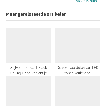
v
e
sfeer in huis
i
x
Meer gerelateerde artikelen
o
t
u
P
s
o
P
s
o
t
s
:
t
:
Stijlvolle Pendant Black
De vele voordelen van LED
Ceiling Light: Verlicht je
paneelverlichting:
Interieur op een Verfijnde
energiezuinig en stijlvol
Manier