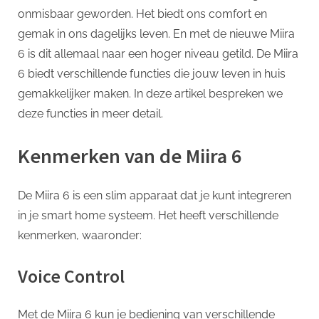
p
onmisbaar geworden. Het biedt ons comfort en
Technologi
voor
gemak in ons dagelijks leven. En met de nieuwe Miira
jouw
6 is dit allemaal naar een hoger niveau getild. De Miira
Comfort
6 biedt verschillende functies die jouw leven in huis
en
gemakkelijker maken. In deze artikel bespreken we
Gemak
deze functies in meer detail.
Kenmerken van de Miira 6
De Miira 6 is een slim apparaat dat je kunt integreren
in je smart home systeem. Het heeft verschillende
kenmerken, waaronder:
Voice Control
Met de Miira 6 kun je bediening van verschillende