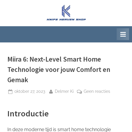
Ga
naar
K
Beste
de
artikelwebsite
n
inhoud
i
f
e
H
Miira 6: Next-Level Smart Home
e
Technologie voor jouw Comfort en
a
Gemak
v
e
Geplaatst
Door
op
oktober 27, 2023
Delmer Ki
Geen reacties
op
Miira
n
6:
S
Introductie
Next-
h
Level
o
Smart
In deze moderne tijd is smart home technologie
Home