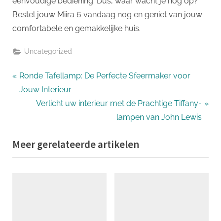
eenvoudige bediening. Dus, waar wacht je nog op?
Bestel jouw Miira 6 vandaag nog en geniet van jouw
comfortabele en gemakkelijke huis.
Uncategorized
Bericht
P
Ronde Tafellamp: De Perfecte Sfeermaker voor
r
Jouw Interieur
navigatie
e
N
Verlicht uw interieur met de Prachtige Tiffany-
v
e
lampen van John Lewis
i
x
Meer gerelateerde artikelen
o
t
u
P
s
o
P
s
o
t
s
: