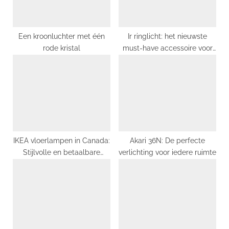
t
:
Een kroonluchter met één
Ir ringlicht: het nieuwste
rode kristal
must-have accessoire voor
professionele fotografie.
IKEA vloerlampen in Canada:
Akari 36N: De perfecte
Stijlvolle en betaalbare
verlichting voor iedere ruimte
verlichting voor elk interieur