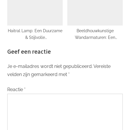
Haitral Lamp: Een Duurzame
Beeldhouwkunstige
& Stijlvolle
Wandarmaturen: Een
Verlichtingsoplossing
Nieuwe Dimensie Toevoegen
Geef een reactie
aan Jouw Interieur
Je e-mailadres wordt niet gepubliceerd.
Vereiste
velden zijn gemarkeerd met
*
Reactie
*