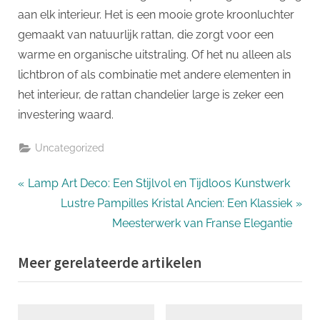
aan elk interieur. Het is een mooie grote kroonluchter
gemaakt van natuurlijk rattan, die zorgt voor een
warme en organische uitstraling. Of het nu alleen als
lichtbron of als combinatie met andere elementen in
het interieur, de rattan chandelier large is zeker een
investering waard.
Uncategorized
Bericht
P
Lamp Art Deco: Een Stijlvol en Tijdloos Kunstwerk
r
N
Lustre Pampilles Kristal Ancien: Een Klassiek
navigatie
e
e
Meesterwerk van Franse Elegantie
v
x
Meer gerelateerde artikelen
i
t
o
P
u
o