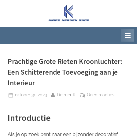
Ga
naar
K
Beste
de
artikelwebsite
n
inhoud
i
f
e
H
Prachtige Grote Rieten Kroonluchter:
e
Een Schitterende Toevoeging aan je
a
Interieur
v
e
Geplaatst
Door
op
oktober 31, 2023
Delmer Ki
Geen reacties
op
Prachtige
n
Grote
S
Introductie
Rieten
h
Kroonluchte
o
Een
Als je op zoek bent naar een bijzonder decoratief
Schitteren