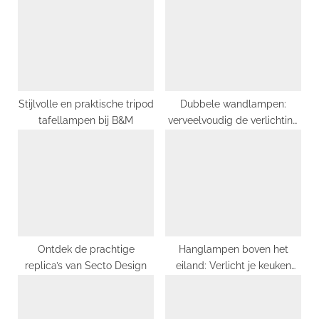
s
s
P
t
o
:
s
t
:
Stijlvolle en praktische tripod
Dubbele wandlampen:
tafellampen bij B&M
verveelvoudig de verlichting
in uw huis
Ontdek de prachtige
Hanglampen boven het
replica’s van Secto Design
eiland: Verlicht je keuken
met stijl