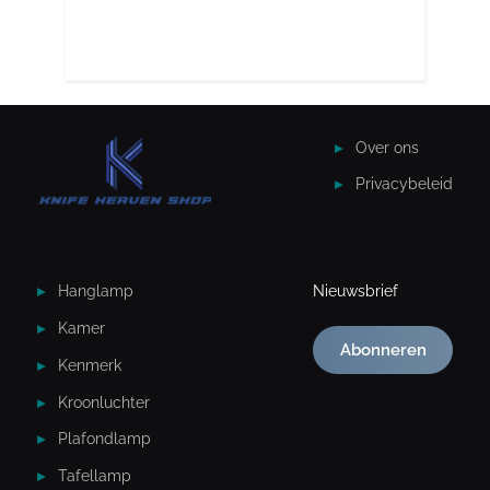
Over ons
Privacybeleid
Hanglamp
Nieuwsbrief
Kamer
Abonneren
Kenmerk
Kroonluchter
Plafondlamp
Tafellamp