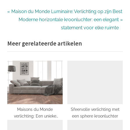
Bericht
P
Maison du Monde Luminaire: Verlichting op zijn Best
r
N
Moderne horizontale kroonluchter: een elegant
navigatie
e
e
statement voor elke ruimte
v
x
Meer gerelateerde artikelen
i
t
o
P
u
o
s
s
P
t
o
:
s
t
:
Maisons du Monde
Sfeervolle verlichting met
verlichting: Een unieke
een sphere kroonluchter
collectie lichtbronnen voor
jouw interieur