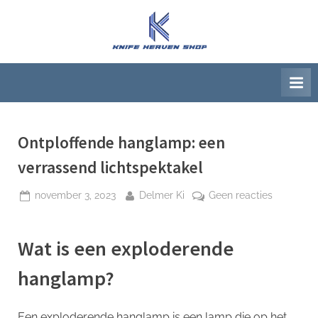
Ga
naar
K
Beste
de
artikelwebsite
n
inhoud
i
f
e
H
Ontploffende hanglamp: een
e
verrassend lichtspektakel
a
Geplaatst
Door
op
november 3, 2023
Delmer Ki
Geen reacties
v
op
Ontploffe
e
hanglamp
n
Wat is een exploderende
een
S
verrassen
hanglamp?
h
lichtspekt
o
Een exploderende hanglamp is een lamp die op het