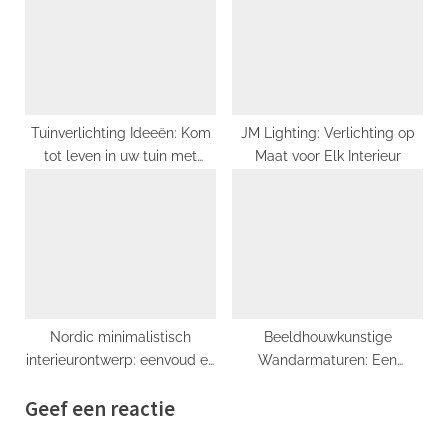
Tuinverlichting Ideeën: Kom
JM Lighting: Verlichting op
tot leven in uw tuin met
Maat voor Elk Interieur
stijlvolle verlichting
Nordic minimalistisch
Beeldhouwkunstige
interieurontwerp: eenvoud en
Wandarmaturen: Een
functionaliteit in de
Nieuwe Dimensie Toevoegen
Geef een reactie
Hollandse huizen
aan Jouw Interieur