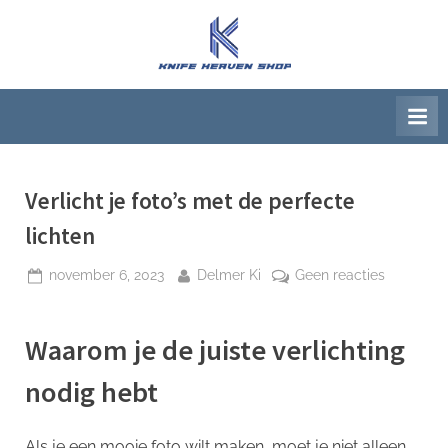
Ga
naar
K
Beste
de
artikelwebsite
n
inhoud
i
f
e
H
Verlicht je foto’s met de perfecte
e
lichten
a
Geplaatst
Door
op
november 6, 2023
Delmer Ki
Geen reacties
v
op
Verlicht
e
je
n
Waarom je de juiste verlichting
foto’s
S
met
nodig hebt
h
de
perfecte
o
lichten
Als je een mooie foto wilt maken, moet je niet alleen