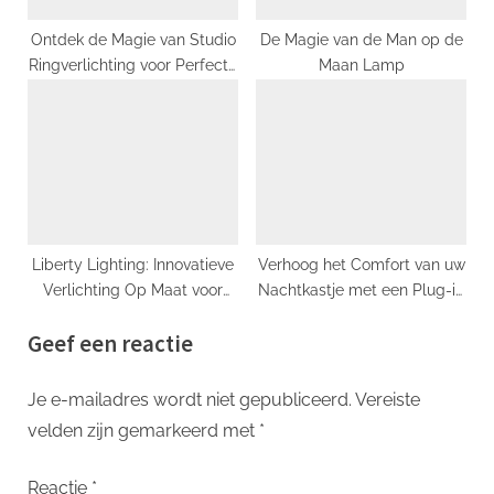
Ontdek de Magie van Studio
De Magie van de Man op de
Ringverlichting voor Perfecte
Maan Lamp
Foto’s en Video’s
Liberty Lighting: Innovatieve
Verhoog het Comfort van uw
Verlichting Op Maat voor
Nachtkastje met een Plug-in
Elke Ruimte (Liberty
Bedlampje
Geef een reactie
Lighting: Innovatieve
maatwerkverlichting voor
elke ruimte)
Je e-mailadres wordt niet gepubliceerd.
Vereiste
velden zijn gemarkeerd met
*
Reactie
*