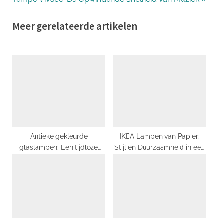
navigatie
e
e
Meer gerelateerde artikelen
x
v
t
i
P
o
o
u
s
s
t
P
:
o
s
t
Antieke gekleurde
IKEA Lampen van Papier:
glaslampen: Een tijdloze
Stijl en Duurzaamheid in één
:
toevoeging aan uw interieur.
Design