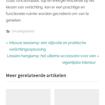
zoals functionaliteit, stijl en energie-efficiëntie bij het
kiezen van verlichting, kan er een prachtige en
functionele ruimte worden gecreëerd om van te
genieten.
Uncategorized
Bericht
P
Inbouw leeslamp: een stijlvolle en praktische
r
verlichtingsoplossing
navigatie
N
e
Lineaire hanglamp: het ultieme accessoire voor een
e
v
eigentijdse interieur
x
i
Meer gerelateerde artikelen
t
o
P
u
o
s
s
P
t
o