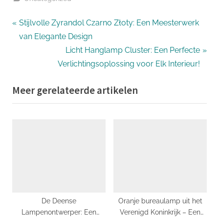
Bericht
P
Stijlvolle Zyrandol Czarno Złoty: Een Meesterwerk
r
van Elegante Design
navigatie
e
N
Licht Hanglamp Cluster: Een Perfecte
v
e
Verlichtingsoplossing voor Elk Interieur!
i
x
Meer gerelateerde artikelen
o
t
u
P
s
o
P
s
o
t
s
:
t
:
De Deense
Oranje bureaulamp uit het
Lampenontwerper: Een
Verenigd Koninkrijk – Een