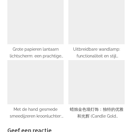
Meester in Scandinavisch
heldere toevoeging aan uw
Design
werkplek
Grote papieren lantaarn
Uitbreidbare wandlamp:
lichtscherm: een prachtige
functionaliteit en stijl
toevoeging aan uw interieur!
gecombineerd
Met de hand gesmede
蜡烛金色墙灯饰：独特的优雅
smeedijzeren kroonluchter:
和光辉 (Candle Gold
een kunstwerk voor in huis
Wandlampen: Unieke
Geef een reactie
Elegantie en Schittering)