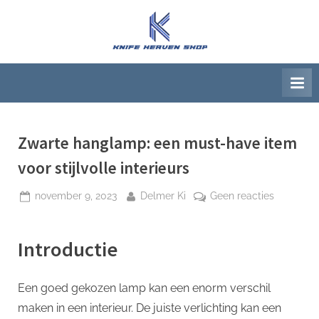
Ga
naar
K
Beste
de
artikelwebsite
n
inhoud
i
f
e
H
Zwarte hanglamp: een must-have item
e
voor stijlvolle interieurs
a
Geplaatst
Door
op
november 9, 2023
Delmer Ki
Geen reacties
v
op
Zwarte
e
hanglamp
n
Introductie
een
S
must-
h
have
Een goed gekozen lamp kan een enorm verschil
item
o
maken in een interieur. De juiste verlichting kan een
voor