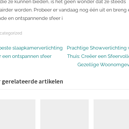
 die ze kunnen bieden, is het geen wonder dat ze steeds
airder worden. Probeer er vandaag nog één uit en breng
de en ontspannende sfeer i
categorized
icht
N
beste slaapkamerverlichting
Prachtige Showverlichting 
e
r een ontspannen sfeer
Thuis: Creëer een Sfeervoll
igatie
x
Gezellige Woonomgev
t
 gerelateerde artikelen
P
o
s
t
: