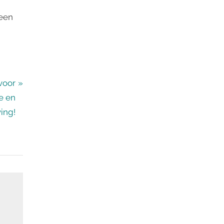
 een
voor
e en
ing!