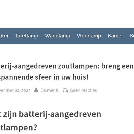
hter
Tafellamp
Wandlamp
Vloerlamp
Kamer
K
terij-aangedreven zoutlampen: breng een
pannende sfeer in uw huis!
plaatst
Door
op
vember 22, 2023
Delmer Ki
Geen reacties
Batterij-
aangedreven
 zijn batterij-aangedreven
zoutlampen:
breng
utlampen?
een