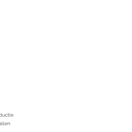
n
ductie
allen