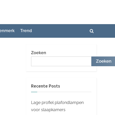
enmerk
Trend
Toggle
zoekformuli
Zoeken
Zoeken
Recente Posts
Lage profiel plafondlampen
voor slaapkamers