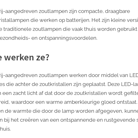
ontspannende
sfeer
rij-aangedreven zoutlampen zijn compacte, draagbare
in
istallampen die werken op batterijen. Het zijn kleine vers
uw
e traditionele zoutlampen die vaak thuis worden gebruikt
huis!
ezondheids- en ontspanningsvoordelen.
 werken ze?
rij-aangedreven zoutlampen werken door middel van LE
es die achter de zoutkristallen zijn geplaatst. Deze LED-l
 een zacht licht af dat door de zoutkristallen wordt gefilt
reid, waardoor een warme amberkleurige gloed ontstaat.
 en de warmte die door de lamp worden afgegeven, kunn
n bij het creëren van een ontspannende en rustgevende 
huis.