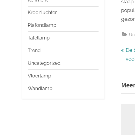
slaap
popul
Kroonluchter
gezon
Plafondlamp
Un
Tafellamp
Ber
P
De 
Trend
r
voo
nav
Uncategorized
e
Vloerlamp
v
Meer
i
Wandlamp
o
u
s
P
o