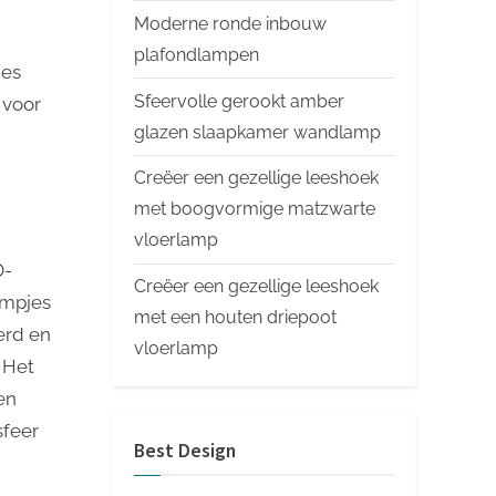
Moderne ronde inbouw
plafondlampen
ies
Sfeervolle gerookt amber
 voor
glazen slaapkamer wandlamp
Creëer een gezellige leeshoek
met boogvormige matzwarte
vloerlamp
D-
Creëer een gezellige leeshoek
ampjes
met een houten driepoot
erd en
vloerlamp
 Het
en
sfeer
Best Design