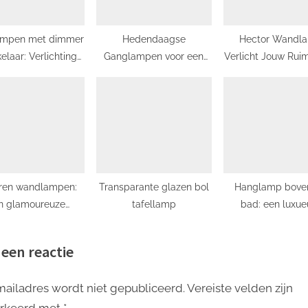
lampen met dimmer
Hedendaagse
Hector Wandl
elaar: Verlichting
Ganglampen voor een
Verlicht Jouw Rui
 maat voor elke
Praktische en Stijlvolle
Stijlvolle Eleg
situatie
Verlichting
Verlichting
ren wandlampen:
Transparante glazen bol
Hanglamp boven
n glamoureuze
tafellamp
bad: een luxu
oeging aan jouw
toevoeging aa
interieur!
badkamer
 een reactie
mailadres wordt niet gepubliceerd.
Vereiste velden zijn
rkeerd met
*