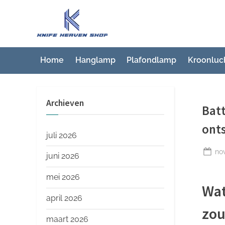
Ga
naar
K
Beste
de
artikelwebsite
n
inhoud
i
Home
Hanglamp
Plafondlamp
Kroonluc
f
e
Archieven
H
Bat
e
onts
a
juli 2026
v
Ge
no
juni 2026
op
e
mei 2026
n
Wat
S
april 2026
zo
h
maart 2026