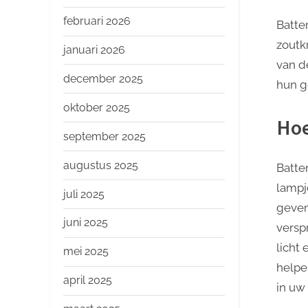
o
p
februari 2026
Batte
zoutkr
januari 2026
van d
december 2025
hun g
oktober 2025
Hoe
september 2025
augustus 2025
Batte
lampj
juli 2025
geven
juni 2025
versp
licht
mei 2025
helpe
april 2025
in uw 