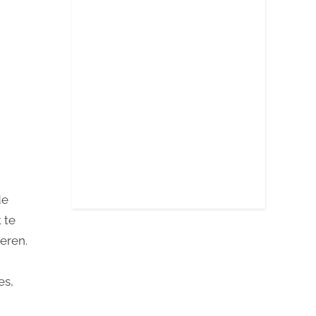
de
 te
eren.
es,