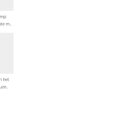
amp:
mte met
ante
 het
euze
n uw