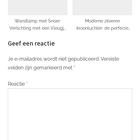
Wandlamp met Snoer:
Moderne zilveren
Verlichting met een Vleugje
kroonluchter: de perfecte
Stijl en Functionaliteit
toevoeging aan jouw
Geef een reactie
interieur
Je e-mailadres wordt niet gepubliceerd.
Vereiste
velden zijn gemarkeerd met
*
Reactie
*