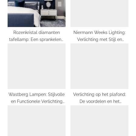
s
:
t
:
Rozenkristal diamanten
Niermann Weeks Lighting:
tafellamp: Een sprankelend
Verlichting met Stijl en
juweel in uw interieur (Rose
Elegantie
Crystal Diamond Table
Lamp: Een sprankelend
juweel in uw interieur)
Wastberg Lampen: Stijlvolle
Verlichting op het plafond:
en Functionele Verlichting
De voordelen en het
voor Elk Interieur
installatieproces van LED-
lampen