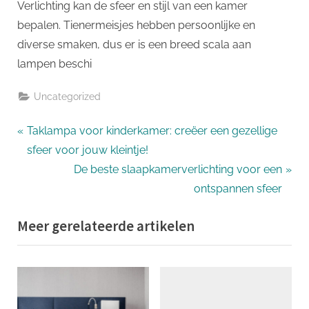
Verlichting kan de sfeer en stijl van een kamer
bepalen. Tienermeisjes hebben persoonlijke en
diverse smaken, dus er is een breed scala aan
lampen beschi
Uncategorized
Bericht
P
Taklampa voor kinderkamer: creëer een gezellige
r
sfeer voor jouw kleintje!
navigatie
e
N
De beste slaapkamerverlichting voor een
v
e
ontspannen sfeer
i
x
Meer gerelateerde artikelen
o
t
u
P
s
o
P
s
o
t