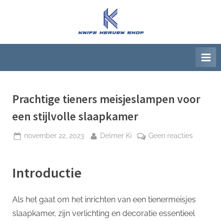
Ga
naar
K
Beste
de
artikelwebsite
n
inhoud
i
f
e
H
Prachtige tieners meisjeslampen voor
e
een stijlvolle slaapkamer
a
Geplaatst
Door
op
november 22, 2023
Delmer Ki
Geen reacties
v
op
Prachtig
e
tieners
n
Introductie
meisjes
S
voor
h
een
Als het gaat om het inrichten van een tienermeisjes
stijlvolle
o
slaapkamer, zijn verlichting en decoratie essentieel
slaapka