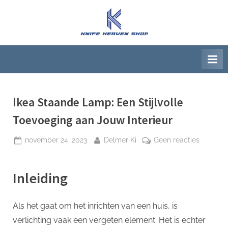
Ga
naar
K
Beste
de
artikelwebsite
n
inhoud
i
f
e
H
Ikea Staande Lamp: Een Stijlvolle
e
Toevoeging aan Jouw Interieur
a
Geplaatst
Door
op
november 24, 2023
Delmer Ki
Geen reacties
v
op
Ikea
e
Staande
n
Inleiding
Lamp:
S
Een
h
Stijlvolle
Als het gaat om het inrichten van een huis, is
Toevoeg
o
verlichting vaak een vergeten element. Het is echter
aan