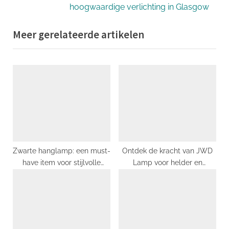
v
e
hoogwaardige verlichting in Glasgow
i
x
Meer gerelateerde artikelen
o
t
u
P
s
o
P
s
o
t
s
:
t
:
Zwarte hanglamp: een must-
Ontdek de kracht van JWD
have item voor stijlvolle
Lamp voor helder en
interieurs
energiezuinig licht