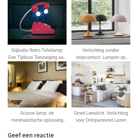
lampen
Slaapkamer
Stijlvolle Retro Tafellamp:
Verlichting zonder
Een Tijdloze Toevoeging aan
stopcontact: Lampen op
je Interieur
batterijvoeding
Scissor lamp: de
Groot Leeslicht: Verlichting
minimalistische oplossing
voor Ontspannend Lezen
voor jouw
Geef een reactie
verlichtingsbehoeften bij