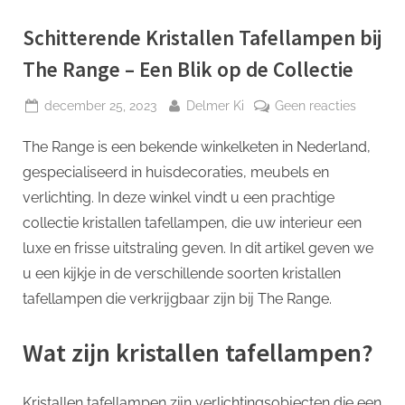
p
Schitterende Kristallen Tafellampen bij
The Range – Een Blik op de Collectie
Geplaatst
Door
op
december 25, 2023
Delmer Ki
Geen reacties
op
Schitte
The Range is een bekende winkelketen in Nederland,
Kristalle
Tafella
gespecialiseerd in huisdecoraties, meubels en
bij
verlichting. In deze winkel vindt u een prachtige
The
collectie kristallen tafellampen, die uw interieur een
Range
luxe en frisse uitstraling geven. In dit artikel geven we
–
Een
u een kijkje in de verschillende soorten kristallen
Blik
tafellampen die verkrijgbaar zijn bij The Range.
op
de
Wat zijn kristallen tafellampen?
Collecti
Kristallen tafellampen zijn verlichtingsobjecten die een