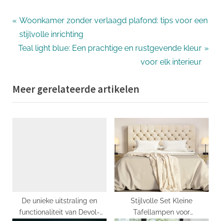
Bericht
P
Woonkamer zonder verlaagd plafond: tips voor een
r
stijlvolle inrichting
navigatie
N
e
Teal light blue: Een prachtige en rustgevende kleur
e
v
voor elk interieur
x
i
Meer gerelateerde artikelen
t
o
P
u
o
s
s
P
t
o
:
s
t
:
De unieke uitstraling en
Stijlvolle Set Kleine
functionaliteit van Devol-
Tafellampen voor